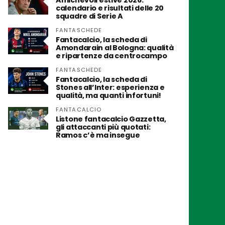
Amichevoli estive 2026:
calendario e risultati delle 20
squadre di Serie A
FANTASCHEDE
Fantacalcio, la scheda di
Amondarain al Bologna: qualità
e ripartenze da centrocampo
FANTASCHEDE
Fantacalcio, la scheda di
Stones all’Inter: esperienza e
qualità, ma quanti infortuni!
FANTACALCIO
Listone fantacalcio Gazzetta,
gli attaccanti più quotati:
Ramos c’è ma insegue