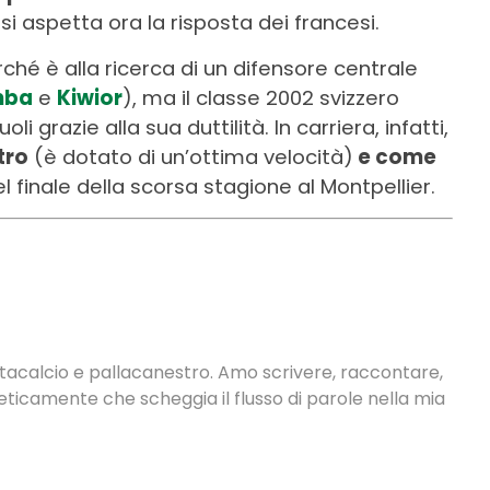
: si aspetta ora la risposta dei francesi.
hé è alla ricerca di un difensore centrale
mba
e
Kiwior
), ma il classe 2002 svizzero
li grazie alla sua duttilità. In carriera, infatti,
tro
(è dotato di un’ottima velocità)
e come
l finale della scorsa stagione al Montpellier.
antacalcio e pallacanestro. Amo scrivere, raccontare,
neticamente che scheggia il flusso di parole nella mia