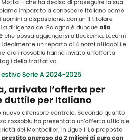
 Motta – che ha deciso di proseguire la sua
abbiamo imparato a conoscere Italiano come
uomini a disposizione, con un 11 titolare
. La dirigenza del Bologna è dunque
alla
e
che possa aggiungersi a Beukema, Lucumì
e idealmente un reparto di 4 nomi affidabili e
time ore i rossoblu hanno inviato un’offerta
tagli della trattativa.
estivo Serie A 2024-2025
 arrivata l’offerta per
duttile per Italiano
uo nuovo difensore centrale. Secondo quanto
nza rossoblu ha presentato un’offerta ufficiale
prietà del Montpellier, in Ligue 1. La proposta
n
prestito oneroso da 2 milioni di euro con