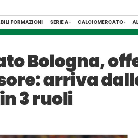
BILI FORMAZIONI
SERIE A
CALCIOMERCATO
A
o Bologna, offer
ore: arriva dalla
n 3 ruoli