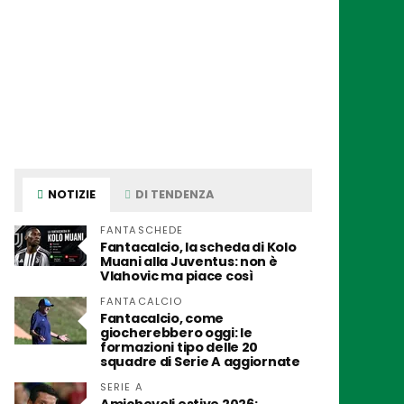
NOTIZIE
DI TENDENZA
FANTASCHEDE
Fantacalcio, la scheda di Kolo
Muani alla Juventus: non è
Vlahovic ma piace così
FANTACALCIO
Fantacalcio, come
giocherebbero oggi: le
formazioni tipo delle 20
squadre di Serie A aggiornate
SERIE A