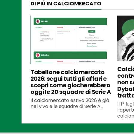
DI PIÙ IN CALCIOMERCATO
Calci
Tabellone calciomercato
contra
2026: segui tutti gli affari e
non s
scopri come giocherebbero
Dybal
oggi le 20 squadre di Serie A
tratt
Il calciomercato estivo 2026 è già
Il 1° l
nel vivo e le squadre di Serie A...
l’apert
calciom