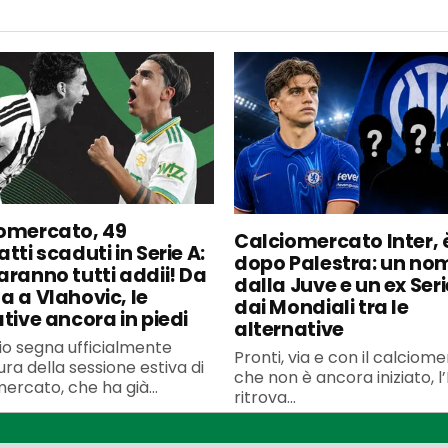
omercato, 49
Calciomercato Inter, è
tti scaduti in Serie A:
dopo Palestra: un no
aranno tutti addii! Da
dalla Juve e un ex Seri
a a Vlahovic, le
dai Mondiali tra le
ative ancora in piedi
alternative
uglio segna ufficialmente
Pronti, via e con il calciom
ura della sessione estiva di
che non è ancora iniziato, l’
ercato, che ha già...
ritrova...