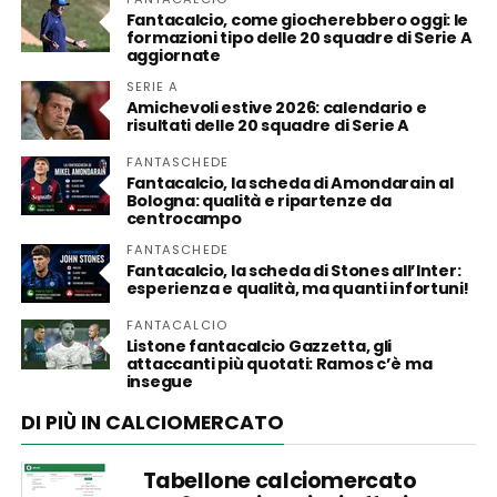
Fantacalcio, come giocherebbero oggi: le
formazioni tipo delle 20 squadre di Serie A
aggiornate
SERIE A
Amichevoli estive 2026: calendario e
risultati delle 20 squadre di Serie A
FANTASCHEDE
Fantacalcio, la scheda di Amondarain al
Bologna: qualità e ripartenze da
centrocampo
FANTASCHEDE
Fantacalcio, la scheda di Stones all’Inter:
esperienza e qualità, ma quanti infortuni!
FANTACALCIO
Listone fantacalcio Gazzetta, gli
attaccanti più quotati: Ramos c’è ma
insegue
DI PIÙ IN CALCIOMERCATO
Tabellone calciomercato