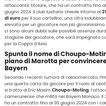
attaccante titolare, che ha un contratto fino al
giugno 2024. Il club lusitano chiede intorno ai
2
di euro
per il suo cartellino, una cifra indubbi
elevata per un giocatore non più giovanissimo. 
ci sono alcuni dubbi sulle possibili assenze dur
stagione del giocatore, che sarà impegnato con
per la Coppa d’Asia.
Spunta il nome di Choupo-Moting
piano di Marotta per convincere 
Bayern
Secondo i recenti
rumors
di calciomercato, l’In
una quarta carta da giocare per il ruolo di cent
si tratta di Eric Maxim
Choupo-Moting
, l’atta
camerunense che milita nel Bayern Monaco. Il
ha un contratto fino al 30 giugno 2024 con i c