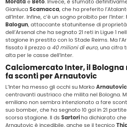
Morata
e
Beto
. Invece, è sfumato definitivam
Gianluca
Scamacca
, che ha preferito l’Atalan
all’Inter. Infine, c’è un sogno proibito per l’Inter: 
Balogun
, attaccante statunitense di proprietà
dell’Arsenal che ha segnato 21 reti in Ligue 1 nel
stagione in prestito con lo Stade Reims. Ma l’A
fissato il prezzo a
40 milioni di euro
, una cifra
alta per le casse dell’Inter.
Calciomercato Inter, il Bologna
fa sconti per Arnautovic
L’Inter ha messo gli occhi su Marko
Arnautovic
centravanti austriaco che milita nel Bologna. Ma
emiliano non sembra intenzionato a fare sconti 
suo bomber, che ha segnato 10 gol in 21 partite
scorsa stagione. Il ds
Sartori
ha dichiarato che
Arnautovic è incedibile, anche se il tecnico
Thi