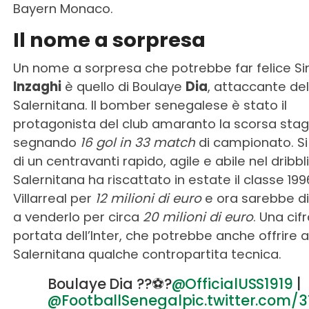
Bayern Monaco.
Il nome a sorpresa
Un nome a sorpresa che potrebbe far felice S
Inzaghi
è quello di Boulaye
Dia
, attaccante del
Salernitana. Il bomber senegalese è stato il
protagonista del club amaranto la scorsa stag
segnando
16 gol in 33 match
di campionato. Si
di un centravanti rapido, agile e abile nel dribbl
Salernitana ha riscattato in estate il classe 199
Villarreal per
12 milioni di euro
e ora sarebbe d
a venderlo per circa
20 milioni di euro
. Una cifr
portata dell’Inter, che potrebbe anche offrire a
Salernitana qualche contropartita tecnica.
Boulaye Dia ??⚽️?
@OfficialUSS1919
|
@FootballSenegal
pic.twitter.com