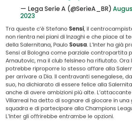
— Lega Serie A (@SerieA_BR)
Augus
2023
Tra queste c’è Stefano
Sensi
, il centrocampis
non rientra nei piani di Inzaghi e che piace al t
della Salernitana, Paulo
Sousa
. L’Inter ha già 
Sensi al Bologna come parziale contropartita 
Arnautovic, ma il club felsineo ha rifiutato. Ora l
potrebbe riproporre lo stesso affare alla Saler
per arrivare a Dia. Il centravanti senegalese, d
suo, ha dichiarato di essere felice alla Salerni
anche di avere ambizioni più alte. L’attaccante
Villarreal ha detto di sognare di giocare in una
squadra e di partecipare alla Champions Leag
L’Inter gli offrirebbe entrambe le opzioni.