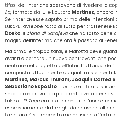
tifosi dell’Inter che speravano di rivedere la c
La
, formata da lui e Lautaro
Martinez
, ancora 
Se l’Inter avesse saputo prima delle intenzioni 
Lukaku, avrebbe fatto di tutto per trattenere E
Dzeko
, il
cigno di Sarajevo
che ha fatto bene c
maglia dell’Inter ma che ora è passato al Fen
Ma ormai è troppo tardi, e Marotta deve guar
avanti e cercare un nuovo centravanti che po
rientrare nel progetto dell’Inter. L’attacco dell’I
composto attualmente da quattro elementi:
L
Martinez, Marcus Thuram, Joaquin Correa e
Sebastiano Esposito
. Il primo è il titolare inamo
secondo è arrivato a parametro zero per sosti
Lukaku.
El Tucu
era stato richiesto l’anno scors
espressamente da Inzaghi dopo averlo allenato
Lazio, ora è sul mercato ma nessuna offerta è