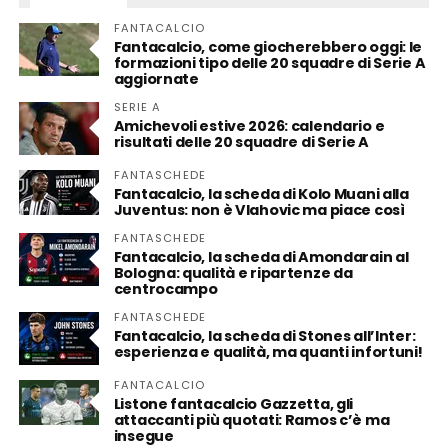
FANTACALCIO
Fantacalcio, come giocherebbero oggi: le
formazioni tipo delle 20 squadre di Serie A
aggiornate
SERIE A
Amichevoli estive 2026: calendario e
risultati delle 20 squadre di Serie A
FANTASCHEDE
Fantacalcio, la scheda di Kolo Muani alla
Juventus: non è Vlahovic ma piace così
FANTASCHEDE
Fantacalcio, la scheda di Amondarain al
Bologna: qualità e ripartenze da
centrocampo
FANTASCHEDE
Fantacalcio, la scheda di Stones all’Inter:
esperienza e qualità, ma quanti infortuni!
FANTACALCIO
Listone fantacalcio Gazzetta, gli
attaccanti più quotati: Ramos c’è ma
insegue