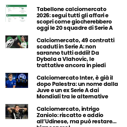
Tabellone calciomercato
2026: segui tutti gli affari e
scopri come giocherebbero
oggi le 20 squadre di Serie A
Calciomercato, 49 contratti
scaduti in Serie A: non
saranno tutti addii! Da
Dybala a Vlahovic, le
trattative ancora in piedi
Calciomercato Inter, è già il
dopo Palestra: un nome dalla
Juve e un ex Serie A dai
Mondiali tra le alternative
Calciomercato, intrigo
Zaniolo: riscatto e addio
all’Udinese, ma può restare…