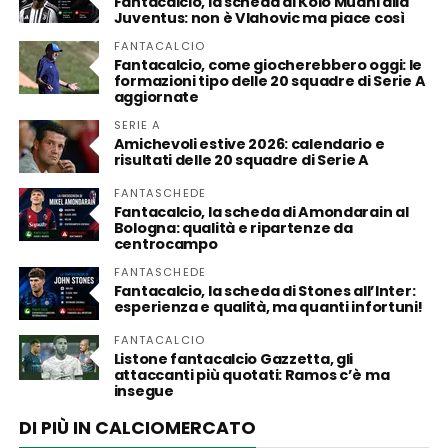
Fantacalcio, la scheda di Kolo Muani alla
Juventus: non è Vlahovic ma piace così
FANTACALCIO
Fantacalcio, come giocherebbero oggi: le
formazioni tipo delle 20 squadre di Serie A
aggiornate
SERIE A
Amichevoli estive 2026: calendario e
risultati delle 20 squadre di Serie A
FANTASCHEDE
Fantacalcio, la scheda di Amondarain al
Bologna: qualità e ripartenze da
centrocampo
FANTASCHEDE
Fantacalcio, la scheda di Stones all’Inter:
esperienza e qualità, ma quanti infortuni!
FANTACALCIO
Listone fantacalcio Gazzetta, gli
attaccanti più quotati: Ramos c’è ma
insegue
DI PIÙ IN CALCIOMERCATO