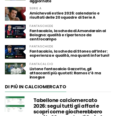
aggiornate
SERIE A
Amichevoli estive 2026: calendario e
risultati delle 20 squadre di Serie A
FANTASCHEDE
Fantacalcio, la scheda di Amondarain al
Bologna: qualità e ripartenze da
centrocampo
FANTASCHEDE
Fantacalcio, la scheda di Stones all’Inter:
esperienza e qualità, ma quanti infortuni!
FANTACALCIO
Listone fantacalcio Gazzetta, gli
attaccanti più quotati: Ramos c’è ma
insegue
DI PIÙ IN CALCIOMERCATO
Tabellone calciomercato
2026: segui tutti gli affari e
scopri come giocherebbero