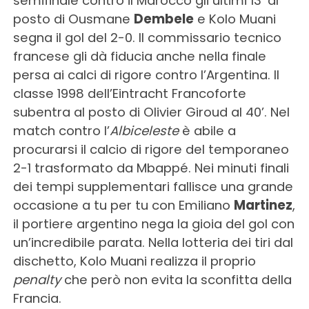
semifinale contro il Marocco gli ultimi 13’ al
posto di Ousmane
Dembele
e Kolo Muani
segna il gol del 2-0.
Il commissario tecnico
francese gli dà fiducia anche nella finale
persa ai calci di rigore contro l’Argentina. Il
classe 1998 dell’Eintracht Francoforte
subentra al posto di Olivier Giroud al 40’. Nel
match contro l’
Albiceleste
è abile a
procurarsi il calcio di rigore del temporaneo
2-1 trasformato da Mbappé. Nei minuti finali
dei tempi supplementari fallisce una grande
occasione a tu per tu con Emiliano
Martinez
,
il portiere argentino nega la gioia del gol con
un’incredibile parata. Nella lotteria dei tiri dal
dischetto, Kolo Muani realizza il proprio
penalty
che però non evita la sconfitta della
Francia.