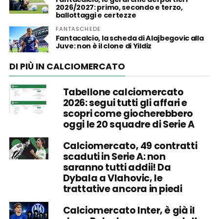
2026/2027: primo, secondo e terzo,
ballottaggi e certezze
FANTASCHEDE
Fantacalcio, la scheda di Alajbegovic alla
Juve: non è il clone di Yildiz
DI PIÙ IN CALCIOMERCATO
Tabellone calciomercato
2026: segui tutti gli affari e
scopri come giocherebbero
oggi le 20 squadre di Serie A
Calciomercato, 49 contratti
scaduti in Serie A: non
saranno tutti addii! Da
Dybala a Vlahovic, le
trattative ancora in piedi
Calciomercato Inter, è già il