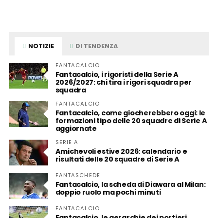
NOTIZIE
DI TENDENZA
FANTACALCIO
Fantacalcio, i rigoristi della Serie A
2026/2027: chi tira i rigori squadra per
squadra
FANTACALCIO
Fantacalcio, come giocherebbero oggi: le
formazioni tipo delle 20 squadre di Serie A
aggiornate
SERIE A
Amichevoli estive 2026: calendario e
risultati delle 20 squadre di Serie A
FANTASCHEDE
Fantacalcio, la scheda di Diawara al Milan:
doppio ruolo ma pochi minuti
FANTACALCIO
Fantacalcio, le gerarchie dei portieri