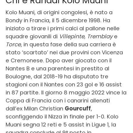
Chi è Randal Kolo Muani
Kolo Muani, di origini congolesi, è nato a
Bondy in Francia, il 5 dicembre 1998. Ha
iniziato a tirare i primi calci al pallone nelle
squadre giovanili di
Villepinte, Tremblay
e
Torce
, in questa fase della sua carriera è
stato ‘scartato’ nei due provini con Vicenza
e Cremonese.
Dopo aver giocato con il
Nantes B e una parentesi in prestito al
Boulogne, dal 2018-19 ha disputato tre
stagioni con il Nantes con 23 gol e 16 assist
in 87 partite. Il giorno 8 maggio 2022 vince la
Coppa di Francia con i canarini allenati
dall’ex Milan Christian
Gourcuff
,
sconfiggendo il Nizza in finale per 1-0. Kolo
Muani segna 12 reti e 5 assist in Ligue 1, la
squadra conclude al 9° posto in