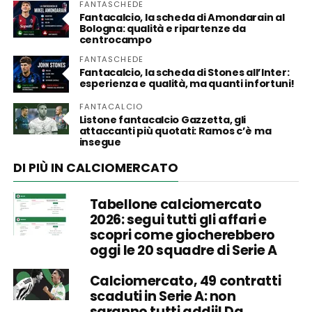
FANTASCHEDE
Fantacalcio, la scheda di Amondarain al
Bologna: qualità e ripartenze da
centrocampo
FANTASCHEDE
Fantacalcio, la scheda di Stones all’Inter:
esperienza e qualità, ma quanti infortuni!
FANTACALCIO
Listone fantacalcio Gazzetta, gli
attaccanti più quotati: Ramos c’è ma
insegue
DI PIÙ IN CALCIOMERCATO
Tabellone calciomercato
2026: segui tutti gli affari e
scopri come giocherebbero
oggi le 20 squadre di Serie A
Calciomercato, 49 contratti
scaduti in Serie A: non
saranno tutti addii! Da