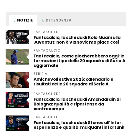
NOTIZIE
DI TENDENZA
FANTASCHEDE
Fantacalcio, la scheda di Kolo Muani alla
Juventus: non è Vlahovic ma piace così
FANTACALCIO
Fantacalcio, come giocherebbero oggi: le
formazioni tipo delle 20 squadre di Serie A
aggiornate
SERIE A
Amichevoli estive 2026: calendario e
risultati delle 20 squadre di Serie A
FANTASCHEDE
Fantacalcio, la scheda di Amondarain al
Bologna: qualità e ripartenze da
centrocampo
FANTASCHEDE
Fantacalcio, la scheda di Stones all’Inter:
esperienza e qualità, ma quanti infortuni!