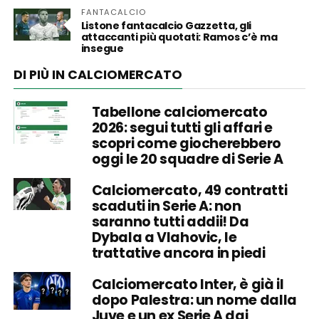
FANTACALCIO
Listone fantacalcio Gazzetta, gli
attaccanti più quotati: Ramos c’è ma
insegue
DI PIÙ IN CALCIOMERCATO
Tabellone calciomercato
2026: segui tutti gli affari e
scopri come giocherebbero
oggi le 20 squadre di Serie A
Calciomercato, 49 contratti
scaduti in Serie A: non
saranno tutti addii! Da
Dybala a Vlahovic, le
trattative ancora in piedi
Calciomercato Inter, è già il
dopo Palestra: un nome dalla
Juve e un ex Serie A dai