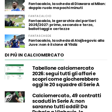
Fantacalcio, la scheda di Diawara al Milan:
doppio ruolo ma pochi minuti
FANTACALCIO
Fantacalcio, le gerarchie dei portieri
2026/2027: primo, secondo e terzo,
ballottaggi e certezze
FANTASCHEDE
Fantacalcio, la scheda di Alajbegovic alla
Juve: non è il clone di Yildiz
DI PIÙ IN CALCIOMERCATO
Tabellone calciomercato
2026: segui tutti gli affari e
scopri come giocherebbero
oggi le 20 squadre di Serie A
Calciomercato, 49 contratti
scaduti in Serie A: non
saranno tutti addii! Da