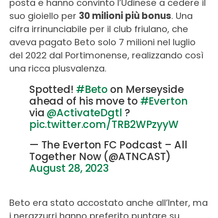
posta e hanno convinto l’Udinese a cedere il
suo gioiello per
30 milioni più bonus
. Una
cifra irrinunciabile per il club friulano, che
aveva pagato Beto solo 7 milioni nel luglio
del 2022 dal Portimonense, realizzando così
una ricca plusvalenza.
Spotted!
#Beto
on Merseyside
ahead of his move to
#Everton
via
@ActivateDgtl
?
pic.twitter.com/TRB2WPzyyW
— The Everton FC Podcast – All
Together Now (@ATNCAST)
August 28, 2023
Beto era stato accostato anche all’Inter, ma
i nerazzurri hanno preferito puntare su