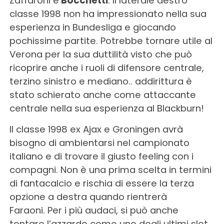
Zaffaroni e
Bocchetti
. Il laterale destro
classe 1998 non ha impressionato nella sua
esperienza in Bundesliga e giocando
pochissime partite.
Potrebbe tornare utile al
Verona per la sua duttilità visto che può
ricoprire anche i ruoli di difensore centrale,
terzino sinistro e mediano.. addirittura è
stato schierato anche come attaccante
centrale nella sua esperienza al Blackburn!
Il classe 1998 ex Ajax e Groningen avrà
bisogno di ambientarsi nel campionato
italiano e di trovare il giusto feeling con i
compagni. Non è una prima scelta in termini
di fantacalcio e rischia di essere la terza
opzione a destra quando rientrerà
Faraoni.
Per i più audaci, si può anche
tentare l’azzardo come uno degli ultimi slot