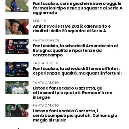
Fantacalcio, come giocherebbero oggi: le
formazioni tipo delle 20 squadre di Serie A
aggiornate
SERIE A
Amichevoli estive 2026: calendario e
risultati delle 20 squadre di Serie A
FANTASCHEDE
Fantacalcio, la scheda di Amondarain al
Bologna: qualità e ripartenze da
centrocampo
FANTASCHEDE
Fantacalcio, la scheda di Stones all’Inter:
esperienza e qualità, ma quanti infortuni!
FANTACALCIO
Listone fantacalcio Gazzetta, gli
attaccanti più quotati: Ramos c’è ma
insegue
FANTACALCIO
Listone fantacalcio Gazzetta, i
centrocampisti più quotati: Calhanoglu
meglio di Pulisic