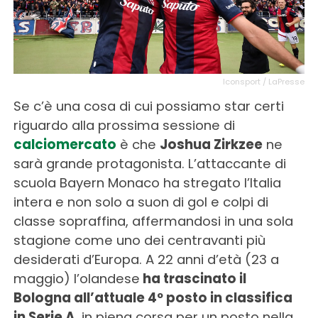
Iconsport / LaPresse
Se c’è una cosa di cui possiamo star certi
riguardo alla prossima sessione di
calciomercato
è che
Joshua Zirkzee
ne
sarà grande protagonista. L’attaccante di
scuola Bayern Monaco ha stregato l’Italia
intera e non solo a suon di gol e colpi di
classe sopraffina, affermandosi in una sola
stagione come uno dei centravanti più
desiderati d’Europa. A 22 anni d’età (23 a
maggio) l’olandese
ha trascinato il
Bologna all’attuale 4º posto in classifica
in Serie A
, in piena corsa per un posto nella