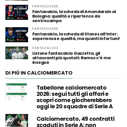
FANTASCHEDE
Fantacalcio, la scheda di Amondarain al
Bologna: qualità e ripartenze da
centrocampo
FANTASCHEDE
Fantacalcio, la scheda di Stones all’Inter:
esperienza e qualità, ma quanti infortuni!
FANTACALCIO
Listone fantacalcio Gazzetta, gli
attaccanti più quotati: Ramos c’è ma
insegue
DI PIÙ IN CALCIOMERCATO
Tabellone calciomercato
2026: segui tutti gli affari e
scopri come giocherebbero
oggi le 20 squadre di Serie A
Calciomercato, 49 contratti
scaduti in Serie A: non