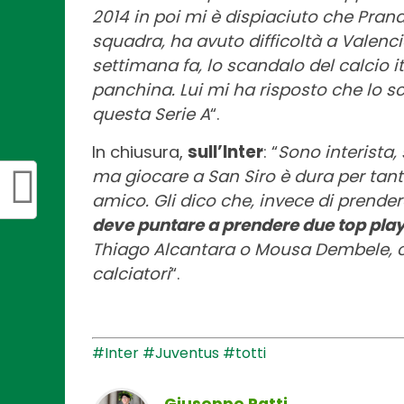
2014 in poi mi è dispiaciuto che Prand
squadra, ha avuto difficoltà a Valenci
settimana fa, lo scandalo del calcio i
panchina. Lui mi ha risposto che lo s
questa Serie A
“.
In chiusura,
sull’Inter
: “
Sono interista,
ma giocare a San Siro è dura per tanti
amico. Gli dico che, invece di prender
deve puntare a prendere due top pla
Thiago Alcantara o Mousa Dembele, ca
calciatori
“.
#Inter
#Juventus
#totti