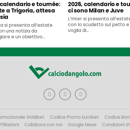
 calendario e tournée:
2026, calendario e to
te a Trigoria, attesa
ci sono Milan e Juve
sia
L’Inter si presenta all’esta
con lo scudetto sul petto e 
 si presenta all’estate
voglia di...
n una notizia da
iare e un obiettivo...
romozionale Goldbet
Codice Promo Eurobet
Codice Bon
filiazioni
Collabora con noi
Google News
Condizioni d