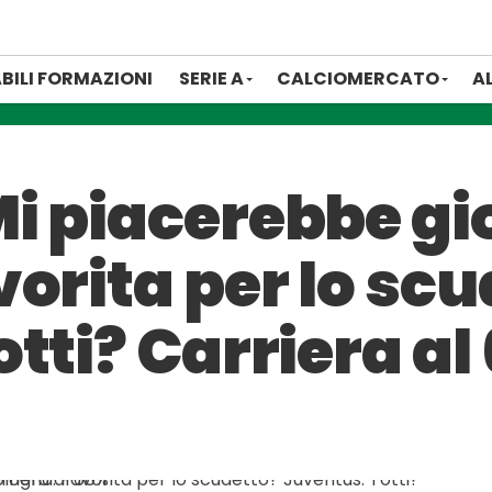
BILI FORMAZIONI
SERIE A
CALCIOMERCATO
A
i piacerebbe gi
orita per lo scu
tti? Carriera a