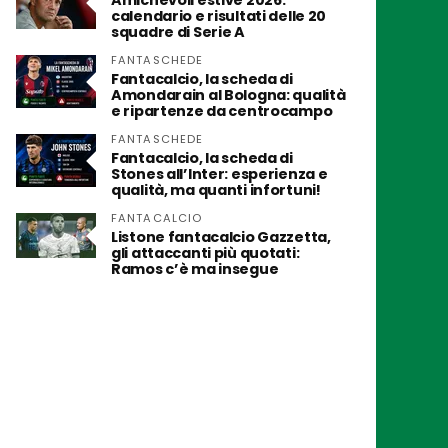
Amichevoli estive 2026:
calendario e risultati delle 20
squadre di Serie A
FANTASCHEDE
Fantacalcio, la scheda di
Amondarain al Bologna: qualità
e ripartenze da centrocampo
FANTASCHEDE
Fantacalcio, la scheda di
Stones all’Inter: esperienza e
qualità, ma quanti infortuni!
FANTACALCIO
Listone fantacalcio Gazzetta,
gli attaccanti più quotati:
Ramos c’è ma insegue