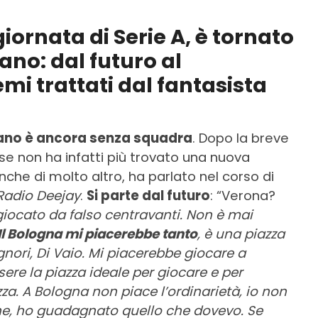
iornata di Serie A, è tornato
ano: dal futuro al
emi trattati dal fantasista
no è ancora senza squadra
. Dopo la breve
ese non ha infatti più trovato una nuova
che di molto altro, ha parlato nel corso di
Radio Deejay
.
Si parte dal futuro
: “Verona?
giocato da falso centravanti. Non è mai
Il Bologna mi piacerebbe tanto
, è una piazza
gnori, Di Vaio. Mi piacerebbe giocare a
re la piazza ideale per giocare e per
za. A Bologna non piace l’ordinarietà, io non
one, ho guadagnato quello che dovevo. Se