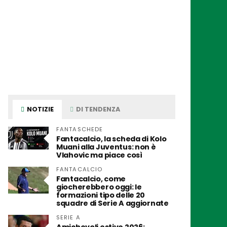
NOTIZIE
DI TENDENZA
FANTASCHEDE
Fantacalcio, la scheda di Kolo
Muani alla Juventus: non è
Vlahovic ma piace così
FANTACALCIO
Fantacalcio, come
giocherebbero oggi: le
formazioni tipo delle 20
squadre di Serie A aggiornate
SERIE A