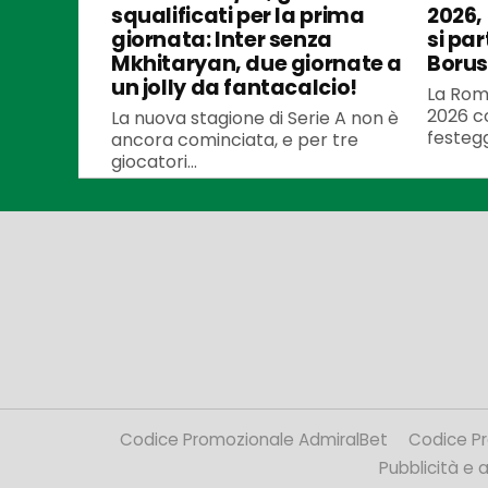
squalificati per la prima
2026,
giornata: Inter senza
si par
Mkhitaryan, due giornate a
Borus
un jolly da fantacalcio!
La Roma
2026 co
La nuova stagione di Serie A non è
festegg
ancora cominciata, e per tre
giocatori...
Codice Promozionale AdmiralBet
Codice P
Pubblicità e af