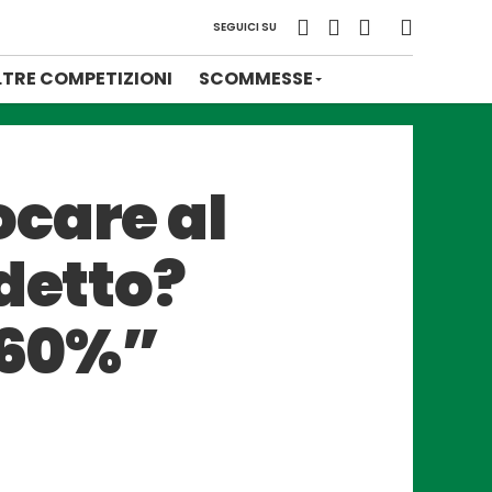
SEGUICI SU
LTRE COMPETIZIONI
SCOMMESSE
ocare al
detto?
l 60%”