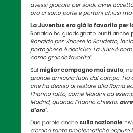
avessi giocato per soldi, avrei accett
ora ci sono porte e portoni chiusi ma
La Juventus era già la favorita per 
Ronaldo ha guadagnato punti anche p
Ronaldo per vincere lo Scudetto, inci
portoghese è decisivo. La Juve è come
come grande favorita
“.
Sul
miglior compagno mai avuto
, n
grande amicizia fuori dal campo. Ha 
che ha deciso di restare alla Roma ed 
l’hanno fatto, come Maldini ad esemp
Madrid, quando l’hanno chiesto,
avre
d’oro
“.
Due parole anche
sulla nazionale
: “
Ne
c’erano tante problematiche eppure l