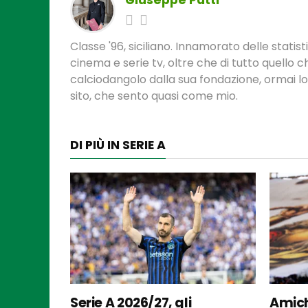
Giuseppe Patti
Classe '96, siciliano. Innamorato delle statis
cinema e serie tv, oltre che di tutto quello
calciodangolo dalla sua fondazione, ormai l
sito, che sento quasi come mio.
DI PIÙ IN SERIE A
Serie A 2026/27, gli
Amich