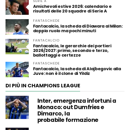
SERIE A
Amichevoli estive 2026: calendario e
risultati delle 20 squadre di Serie A
FANTASCHEDE
Fantacalcio, la scheda di Diawara al Milan:
doppio ruolo ma pochi minuti
FANTACALCIO
Fantacalcio, le gerarchie dei portieri
2026/2027: primo, secondo e terzo,
ballottaggi e certezze
FANTASCHEDE
Fantacalcio, la scheda di Alajbegovic alla
Juve: non è il clone di Yildiz
DI PIÙ IN CHAMPIONS LEAGUE
Inter, emergenza infortuni a
Monaco: out Dumfries e
Dimarco, la
probabile formazione