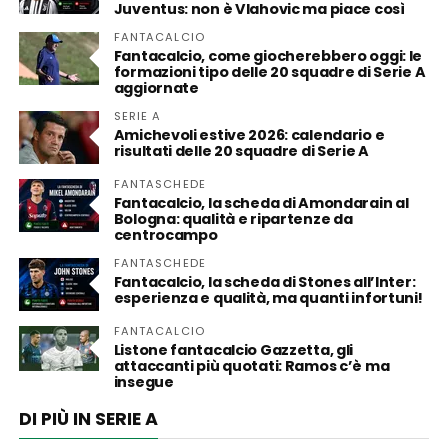
Juventus: non è Vlahovic ma piace così
FANTACALCIO
Fantacalcio, come giocherebbero oggi: le
formazioni tipo delle 20 squadre di Serie A
aggiornate
SERIE A
Amichevoli estive 2026: calendario e
risultati delle 20 squadre di Serie A
FANTASCHEDE
Fantacalcio, la scheda di Amondarain al
Bologna: qualità e ripartenze da
centrocampo
FANTASCHEDE
Fantacalcio, la scheda di Stones all’Inter:
esperienza e qualità, ma quanti infortuni!
FANTACALCIO
Listone fantacalcio Gazzetta, gli
attaccanti più quotati: Ramos c’è ma
insegue
DI PIÙ IN SERIE A