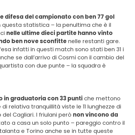
e difesa del campionato con ben 77 gol
uesta statistica – la penultima che è il
ici
nelle ultime dieci partite hanno vinto
ando ben nove sconfitte
nelle restanti gare.
sa infatti in questi match sono stati ben 31 i
anche se dall’arrivo di Cosmi con il cambio del
equartista con due punte – la squadra è
 in graduatoria con 33 punti
che mettono
i relativa tranquillità viste le 11 lunghezze di
el Cagliari. I friulani però
non vincono da
tato a casa un solo punto – pareggio contro il
talanta e Torino anche se in tutte queste