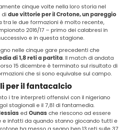
amente cinque volte nella loro storia nel
 di
due vittorie per il Crotone, un pareggio
da tra le due formazioni è molto recente,
ampionato 2016/17 – primo dei calabresi in
 successivo e in questa stagione.
gno nelle cinque gare precedenti che
dia di 1,8 reti a partita
. Il match di andata
corso 15 dicembre è terminato sul risultato di
formazioni che si sono equivalse sul campo.
i per il fantacalcio
o i tre interpreti offensivi con il nigeriano
gol stagionali e il 7,81 di fantamedia.
essias
ed
Ounas
che riescono ad essere
 e infatti da quando stanno giocando tutti e
Crotone ha messo a segno ben 13 reti sulle 37