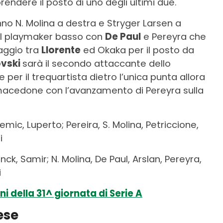
endere il posto di uno degli ultimi due.
o N. Molina a destra e Stryger Larsen a
 il playmaker basso con
De Paul
e Pereyra che
taggio tra
Llorente
ed Okaka per il posto da
ovski
sarà il secondo attaccante dello
 per il trequartista dietro l’unica punta allora
macedone con l’avanzamento di Pereyra sulla
lemic, Luperto; Pereira, S. Molina, Petriccione,
i
ck, Samir; N. Molina, De Paul, Arslan, Pereyra,
i
i della 31^ giornata di Serie A
ese