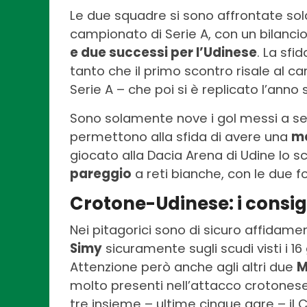
Le due squadre si sono affrontate sol
campionato di Serie A, con un bilancio
e due successi per l’Udinese
. La sfi
tanto che il primo scontro risale al c
Serie A – che poi si è replicato l’anno
Sono solamente nove i gol messi a se
permettono alla sfida di avere una
me
giocato alla Dacia Arena di Udine lo s
pareggio
a reti bianche, con le due 
Crotone-Udinese: i consigl
Nei pitagorici sono di sicuro affidament
Simy
sicuramente sugli scudi visti i 16 
Attenzione però anche agli altri due
M
molto presenti nell’attacco crotonese
tre insieme – ultime cinque gare – il 