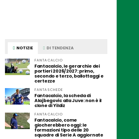
NOTIZIE
DI TENDENZA
FANTACALCIO
Fantacalcio, le gerarchie dei
portieri 2026/2027: primo,
secondo e terzo, ballottaggi e
certezze
FANTASCHEDE
Fantacalcio, la scheda di
Alajbegovic alla Juve: non è il
clone di Yildiz
FANTACALCIO
Fantacalcio, come
giocherebbero oggi: le
formazioni tipo delle 20
squadre di Serie A aggiornate