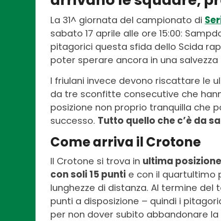
arrivano le squadre, pr
La 31^ giornata del campionato di
Ser
sabato 17 aprile alle ore 15:00: Samp
pitagorici questa sfida dello Scida r
poter sperare ancora in una salvezza d
I friulani invece devono riscattare le u
da tre sconfitte consecutive che hann
posizione non proprio tranquilla che 
successo.
Tutto quello che c’è da s
Come arriva il Crotone
Il Crotone si trova in
ultima posizion
con soli 15 punti
e con il quartultimo 
lunghezze di distanza. Al termine del
punti a disposizione – quindi i pitago
per non dover subito abbandonare la