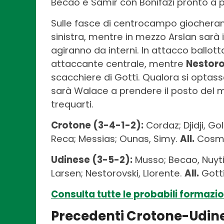
Becao e Samir con Bonifazi pronto a pr
Sulle fasce di centrocampo giocherann
sinistra, mentre in mezzo Arslan sarà
agiranno da interni. In attacco ballot
attaccante centrale, mentre
Nestor
scacchiere di Gotti. Qualora si optasse
sarà Walace a prendere il posto del 
trequarti.
Crotone (3-4-1-2):
Cordaz; Djidji, Go
Reca; Messias; Ounas, Simy.
All.
Cosm
Udinese (3-5-2):
Musso; Becao, Nuytin
Larsen; Nestorovski, Llorente.
All.
Gott
Consulta tutte le probabili formazion
Precedenti Crotone-Udin