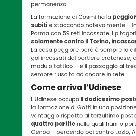
permanenza.
La formazione di Cosmi ha la
peggior
subiti
e staccando notevolmente – in q
Parma con 59 reti incassate. I pitagor
solamente contro il Torino, incass
La cosa peggiore però è sempre la dife
gol incassati dal portiere crotonese, 
modulo tattico – e il passaggio al tr
sempre riuscita ad andare in rete.
Come arriva l’Udinese
L’Udinese occupa il
dodicesimo posto
la formazione di Gotti in una posizione d
vantaggio rispetto al terzultimo posto d
quattro partite
nelle quali hanno por
Genoa – perdendo poi contro Lazio, A