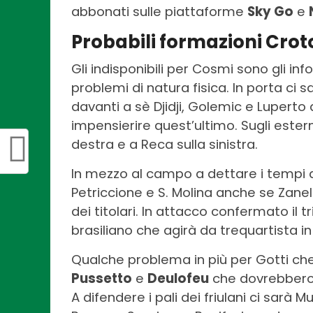
abbonati sulle piattaforme
Sky Go
e
Probabili formazioni Cro
Gli indisponibili per Cosmi sono gli inf
problemi di natura fisica. In porta c
davanti a sè Djidji, Golemic e Lupert
impensierire quest’ultimo. Sugli ester
destra e a Reca sulla sinistra.
In mezzo al campo a dettare i tempi 
Petriccione e S. Molina anche se Zanell
dei titolari. In attacco confermato il 
brasiliano che agirà da trequartista i
Qualche problema in più per Gotti che
Pussetto
e
Deulofeu
che dovrebbero 
A difendere i pali dei friulani ci sarà