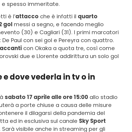
a e spesso immeritate.
ti è l’
attacco
che è infatti il
quarto
2 gol
messi a segno, e facendo meglio
vento (30) e Cagliari (31). I primi marcatori
 De Paul con sei gol e Pereyra con quattro.
ttaccanti
con Okaka a quota tre, così come
rovski due e Llorente addirittura un solo gol
e dove vederla in tv o in
rà
sabato 17 aprile alle ore 15:00
allo stadio
sputerà a porte chiuse a causa delle misure
ontenere il dilagarsi della pandemia del
tta ed in esclusiva sul canale
Sky Sport
. Sarà visibile anche in streaming per gli