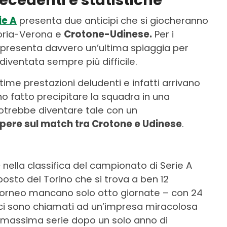
ecedenti e statistiche
ie A
presenta due anticipi che si giocheranno
doria-Verona e
Crotone-Udinese.
Per i
appresenta davvero un’ultima spiaggia per
iventata sempre più difficile.
ltime prestazioni deludenti e infatti arrivano
o fatto precipitare la squadra in una
potrebbe diventare tale con un
apere sul match tra Crotone e Udinese
.
e
nella classifica del campionato di Serie A
posto del Torino che si trova a ben 12
 torneo mancano solo otto giornate – con 24
rici sono chiamati ad un’impresa miracolosa
 massima serie dopo un solo anno di