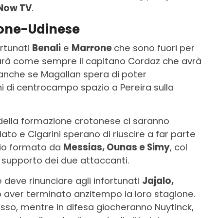
Now TV
.
tone-Udinese
ortunati
Benali
e
Marrone
che sono fuori per
i sarà come sempre il capitano Cordaz che avrà
o anche se Magallan spera di poter
ni di centrocampo spazio a Pereira sulla
della formazione crotonese ci saranno
ato e Cigarini sperano di riuscire a far parte
trio formato da
Messias, Ounas e Simy
, col
n supporto dei due attaccanti.
 deve rinunciare agli infortunati
Jajalo,
aver terminato anzitempo la loro stagione.
 Musso, mentre in difesa giocheranno Nuytinck,