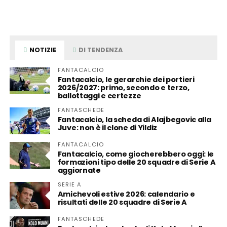
NOTIZIE
DI TENDENZA
FANTACALCIO
Fantacalcio, le gerarchie dei portieri
2026/2027: primo, secondo e terzo,
ballottaggi e certezze
FANTASCHEDE
Fantacalcio, la scheda di Alajbegovic alla
Juve: non è il clone di Yildiz
FANTACALCIO
Fantacalcio, come giocherebbero oggi: le
formazioni tipo delle 20 squadre di Serie A
aggiornate
SERIE A
Amichevoli estive 2026: calendario e
risultati delle 20 squadre di Serie A
FANTASCHEDE