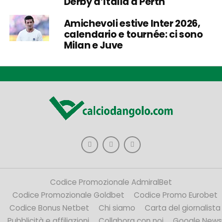
Derby d’Italia a Perth
Amichevoli estive Inter 2026,
calendario e tournée: ci sono
Milan e Juve
Codice Promozionale AdmiralBet
Codice Promozionale Goldbet
Codice Promo Eurobet
Codice Bonus Netbet
Chi siamo
Carta del giornalista
Pubblicità e affiliazioni
Collabora con noi
Google News