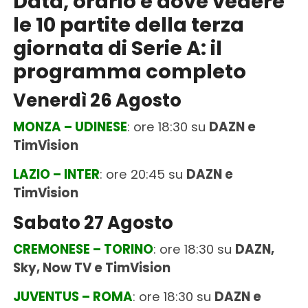
Data, orario e dove vedere
le 10 partite della terza
giornata di Serie A: il
programma completo
Venerdì 26 Agosto
MONZA – UDINESE
: ore 18:30 su
DAZN e
TimVision
LAZIO – INTER
: ore 20:45 su
DAZN e
TimVision
Sabato 27 Agosto
CREMONESE – TORINO
: ore 18:30 su
DAZN,
Sky, Now TV e TimVision
JUVENTUS – ROMA
: ore 18:30 su
DAZN e