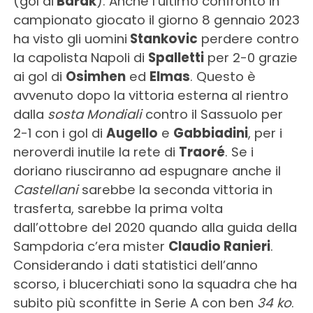
(gol di
Barak
). Anche l’ultimo confronto in
campionato giocato il giorno 8 gennaio 2023
ha visto gli uomini
Stankovic
perdere contro
la capolista Napoli di
Spalletti
per 2-0 grazie
ai gol di
Osimhen
ed
Elmas
. Questo è
avvenuto dopo la vittoria esterna al rientro
dalla
sosta Mondiali
contro il Sassuolo per
2-1 con i gol di
Augello
e
Gabbiadini
, per i
neroverdi inutile la rete di
Traoré
. Se i
doriano riusciranno ad espugnare anche il
Castellani
sarebbe la seconda vittoria in
trasferta, sarebbe la prima volta
dall’ottobre del 2020 quando alla guida della
Sampdoria c’era mister
Claudio Ranieri
.
Considerando i dati statistici dell’anno
scorso, i blucerchiati sono la squadra che ha
subito più sconfitte in Serie A con ben
34 ko
.