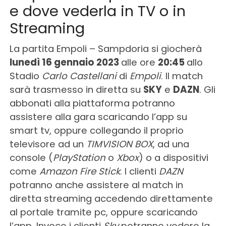
e dove vederla in TV o in
Streaming
La partita Empoli – Sampdoria si giocherà
lunedì 16 gennaio 2023
alle ore
20:45
allo
Stadio
Carlo Castellani
di
Empoli
. Il match
sarà trasmesso in diretta su
SKY
e
DAZN
. Gli
abbonati alla piattaforma potranno
assistere alla gara scaricando l’app su
smart tv, oppure collegando il proprio
televisore ad un
TIMVISION BOX
, ad una
console (
PlayStation
o
Xbox
) o a dispositivi
come
Amazon Fire Stick
. I clienti
DAZN
potranno anche assistere al match in
diretta streaming accedendo direttamente
al portale tramite pc, oppure scaricando
l’app. Invece i clienti
Sky
potranno vedere la