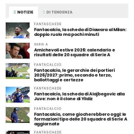
NOTIZIE
DI TENDENZA
FANTASCHEDE
Fantacalcio, la scheda di Diawara al Milan:
doppio ruolo ma pochi minuti
SERIE A
Amichevoli estive 2026: calendario e
risultati delle 20 squadre di Serie A
FANTACALCIO
Fantacalcio, le gerarchie dei portieri
2026/2027: primo, secondo e terzo,
ballottaggi e certezze
FANTASCHEDE
Fantacalcio, la scheda di Alajbegovic alla
Juve: non è il clone di Yildiz
FANTACALCIO
Fantacalcio, come giocherebbero oggi: le
formazioni tipo delle 20 squadre di Serie A
aggiornate
FANTASCHEDE