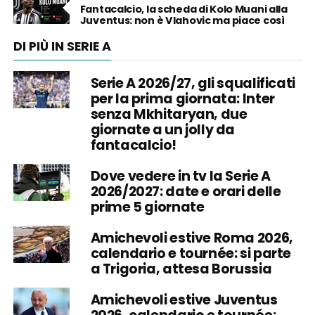
Fantacalcio, la scheda di Kolo Muani alla
Juventus: non è Vlahovic ma piace così
DI PIÙ IN SERIE A
Serie A 2026/27, gli squalificati
per la prima giornata: Inter
senza Mkhitaryan, due
giornate a un jolly da
fantacalcio!
Dove vedere in tv la Serie A
2026/2027: date e orari delle
prime 5 giornate
Amichevoli estive Roma 2026,
calendario e tournée: si parte
a Trigoria, attesa Borussia
Amichevoli estive Juventus