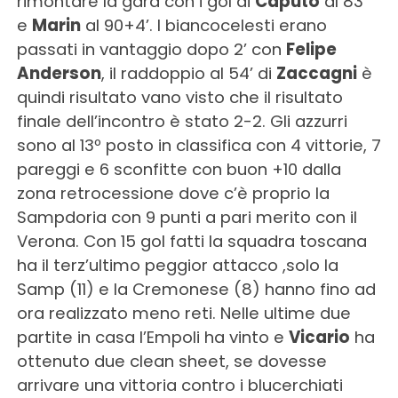
rimontare la gara con i gol di
Caputo
al 83’
e
Marin
al 90+4’. I biancocelesti erano
passati in vantaggio dopo 2’ con
Felipe
Anderson
, il raddoppio al 54’ di
Zaccagni
è
quindi risultato vano visto che il risultato
finale dell’incontro è stato 2-2. Gli azzurri
sono al 13º posto in classifica con 4 vittorie, 7
pareggi e 6 sconfitte con buon +10 dalla
zona retrocessione dove c’è proprio la
Sampdoria con 9 punti a pari merito con il
Verona. Con 15 gol fatti la squadra toscana
ha il terz’ultimo peggior attacco ,solo la
Samp (11) e la Cremonese (8) hanno fino ad
ora realizzato meno reti. Nelle ultime due
partite in casa l’Empoli ha vinto e
Vicario
ha
ottenuto due clean sheet, se dovesse
arrivare una vittoria contro i blucerchiati