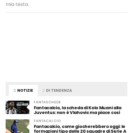
mia testa.
NOTIZIE
DI TENDENZA
FANTASCHEDE
Fantacalcio, la scheda di Kolo Muani alla
Juventus: non è Vlahovic ma piace così
FANTACALCIO
Fantacalcio, come giocherebbero oggi: le
formazioni tipo delle 20 squadre di Serie A