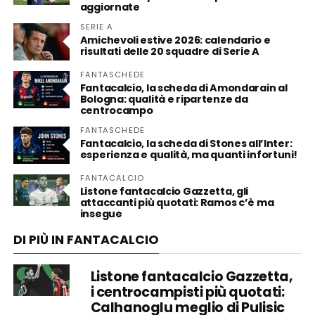
aggiornate
SERIE A
Amichevoli estive 2026: calendario e
risultati delle 20 squadre di Serie A
FANTASCHEDE
Fantacalcio, la scheda di Amondarain al
Bologna: qualità e ripartenze da
centrocampo
FANTASCHEDE
Fantacalcio, la scheda di Stones all’Inter:
esperienza e qualità, ma quanti infortuni!
FANTACALCIO
Listone fantacalcio Gazzetta, gli
attaccanti più quotati: Ramos c’è ma
insegue
DI PIÙ IN FANTACALCIO
Listone fantacalcio Gazzetta,
i centrocampisti più quotati:
Calhanoglu meglio di Pulisic