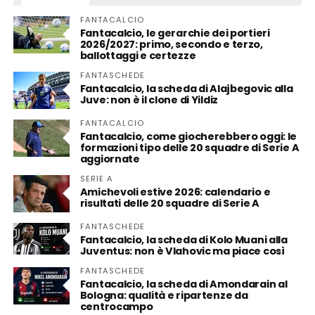
FANTACALCIO
Fantacalcio, le gerarchie dei portieri
2026/2027: primo, secondo e terzo,
ballottaggi e certezze
FANTASCHEDE
Fantacalcio, la scheda di Alajbegovic alla
Juve: non è il clone di Yildiz
FANTACALCIO
Fantacalcio, come giocherebbero oggi: le
formazioni tipo delle 20 squadre di Serie A
aggiornate
SERIE A
Amichevoli estive 2026: calendario e
risultati delle 20 squadre di Serie A
FANTASCHEDE
Fantacalcio, la scheda di Kolo Muani alla
Juventus: non è Vlahovic ma piace così
FANTASCHEDE
Fantacalcio, la scheda di Amondarain al
Bologna: qualità e ripartenze da
centrocampo