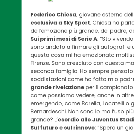
Federico Chiesa
, giovane esterno dell
esclusiva a Sky Sport
. Chiesa ha parl
dell’emozione più grande, del padre, de
Sui primi mesi di Serie A
: “Sto vivend
sono andato a firmare gli autografi e u
questa cosa mi ha emozionato moltis
Firenze. Sono cresciuto con questa ma
seconda famiglia. Ho sempre pensato di 
soddisfazioni come ha fatto mio padre 
grande rivelazione
per il campionato 
come possiamo vedere, anche in altre 
emergendo, come Barella, Locatelli o 
Bernardeschi. Non sono io ma l’uso più 
grande? L’
esordio allo Juventus Sta
Sul futuro e sul rinnovo
: “Spero un gi