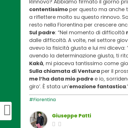
Rinnovo? Abbiamo firmato il giorno pri
contentissimo
per questo ma anche te
a riflettere molto su questo rinnovo. S
resto nella Fiorentina per crescere anco
Sul padre
: “Nel momento di difficoltà
dalle difficoltà. A volte, nel settore gi
avevo la fisicità giusta e lui mi diceva:
avendo la determinazione giusta, ti rita
Kakà
, mi piaceva tantissimo come gioc
Sulla chiamata di Ventura
per il pro
me l’ha data mio padre
e io, sorride
giro’. È stata un’
emozione fantastica
.
#Fiorentina
Giuseppe Patti