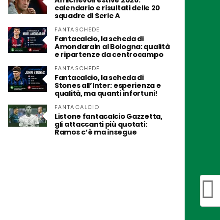
Amichevoli estive 2026:
calendario e risultati delle 20
squadre di Serie A
FANTASCHEDE
Fantacalcio, la scheda di
Amondarain al Bologna: qualità
e ripartenze da centrocampo
FANTASCHEDE
Fantacalcio, la scheda di
Stones all’Inter: esperienza e
qualità, ma quanti infortuni!
FANTACALCIO
Listone fantacalcio Gazzetta,
gli attaccanti più quotati:
Ramos c’è ma insegue