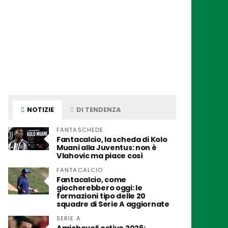
NOTIZIE
DI TENDENZA
FANTASCHEDE
Fantacalcio, la scheda di Kolo
Muani alla Juventus: non è
Vlahovic ma piace così
FANTACALCIO
Fantacalcio, come
giocherebbero oggi: le
formazioni tipo delle 20
squadre di Serie A aggiornate
SERIE A