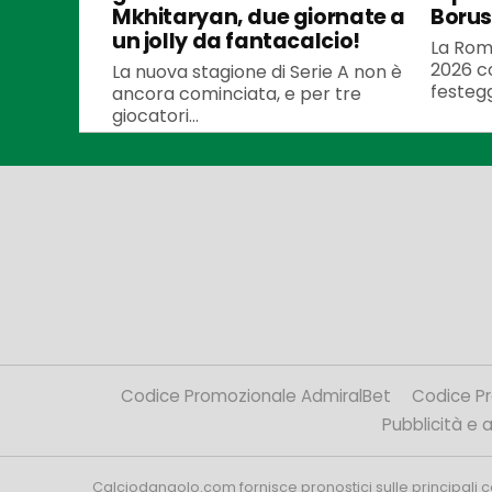
Mkhitaryan, due giornate a
Borus
un jolly da fantacalcio!
La Roma
2026 co
La nuova stagione di Serie A non è
festegg
ancora cominciata, e per tre
giocatori...
Codice Promozionale AdmiralBet
Codice P
Pubblicità e af
Calciodangolo.com fornisce pronostici sulle principali 