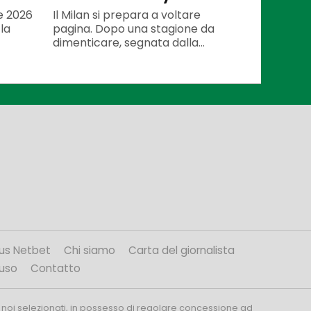
te 2026
Il Milan si prepara a voltare
la
pagina. Dopo una stagione da
dimenticare, segnata dalla...
us Netbet
Chi siamo
Carta del giornalista
’uso
Contatto
 noi selezionati, in possesso di regolare concessione ad