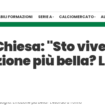
BILI FORMAZIONI
SERIE A
CALCIOMERCATO
A
Chiesa: "Sto viv
one più bella? L