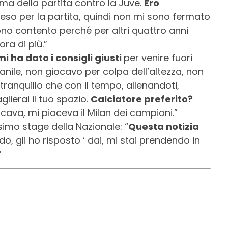
ma della partita contro la Juve.
Ero
so per la partita, quindi non mi sono fermato
ono contento perché per altri quattro anni
ra di più.”
mi ha dato i consigli giusti
per venire fuori
ovanile, non giocavo per colpa dell’altezza, non
 ‘tranquillo che con il tempo, allenandoti,
glierai il tuo spazio.
Calciatore preferito?
ava, mi piaceva il Milan dei campioni.”
ssimo stage della Nazionale: “
Questa notizia
ndo, gli ho risposto ‘ dai, mi stai prendendo in
”