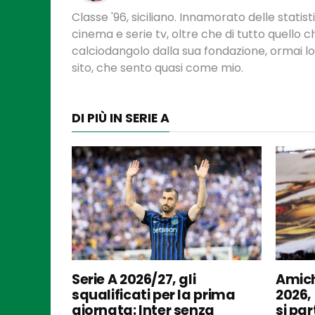
Classe '96, siciliano. Innamorato delle statis
cinema e serie tv, oltre che di tutto quello
calciodangolo dalla sua fondazione, ormai l
sito, che sento quasi come mio.
DI PIÙ IN SERIE A
Serie A 2026/27, gli
Amich
squalificati per la prima
2026,
giornata: Inter senza
si par