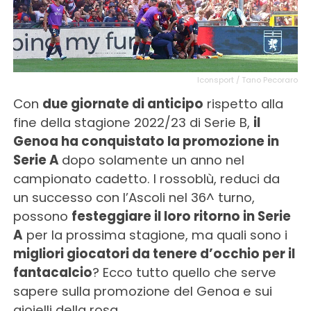
Iconsport / Tano Pecoraro
Con
due giornate di anticipo
rispetto alla
fine della stagione 2022/23 di Serie B,
il
Genoa ha conquistato la promozione in
Serie A
dopo solamente un anno nel
campionato cadetto. I rossoblù, reduci da
un successo con l’Ascoli nel 36^ turno,
possono
festeggiare il loro ritorno in Serie
A
per la prossima stagione, ma quali sono i
migliori giocatori da tenere d’occhio per il
fantacalcio
? Ecco tutto quello che serve
sapere sulla promozione del Genoa e sui
gioielli della rosa.