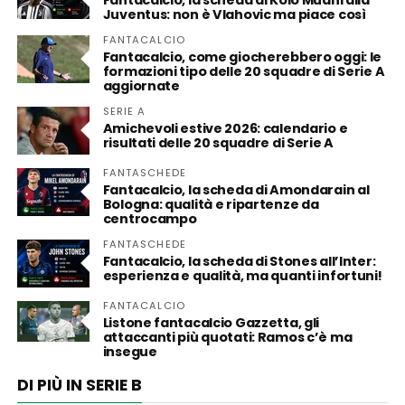
Juventus: non è Vlahovic ma piace così
FANTACALCIO
Fantacalcio, come giocherebbero oggi: le
formazioni tipo delle 20 squadre di Serie A
aggiornate
SERIE A
Amichevoli estive 2026: calendario e
risultati delle 20 squadre di Serie A
FANTASCHEDE
Fantacalcio, la scheda di Amondarain al
Bologna: qualità e ripartenze da
centrocampo
FANTASCHEDE
Fantacalcio, la scheda di Stones all’Inter:
esperienza e qualità, ma quanti infortuni!
FANTACALCIO
Listone fantacalcio Gazzetta, gli
attaccanti più quotati: Ramos c’è ma
insegue
DI PIÙ IN SERIE B