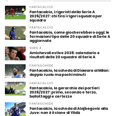
FANTACALCIO
Fantacalcio, i rigoristi della Serie A
2026/2027: chi tira i rigori squadra per
squadra
FANTACALCIO
Fantacalcio, come giocherebbero oggi: le
formazioni tipo delle 20 squadre di Serie A
aggiornate
SERIE A
Amichevoli estive 2026: calendario e
risultati delle 20 squadre di Serie A
FANTASCHEDE
Fantacalcio, la scheda di Diawara al Milan:
doppio ruolo ma pochi minuti
FANTACALCIO
Fantacalcio, le gerarchie dei portieri
2026/2027: primo, secondo e terzo,
ballottaggi e certezze
FANTASCHEDE
Fantacalcio, la scheda di Alajbegovic alla
Juve: non è il clone di Yildiz