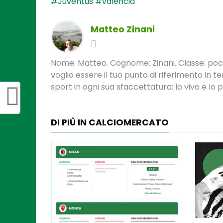
#Juventus
#valencia
Matteo Zinani
Nome: Matteo. Cognome: Zinani. Classe: poca
voglio essere il tuo punto di riferimento in 
sport in ogni sua sfaccettatura: lo vivo e lo
DI PIÙ IN CALCIOMERCATO