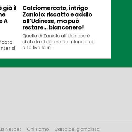
 già il
Calciomercato, intrigo
me
Zaniolo: riscatto e addio
e A
all’Udinese, ma può
restare… bianconero!
Quella di Zaniolo all’Udinese è
stata la stagione del rilancio ad
ercato
alto livello in...
Inter si
us Netbet
Chi siamo
Carta del giornalista