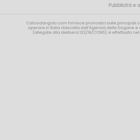
Pubblicità e af
Calciodangolo.com fornisce pronostici sulle principali 
operare in Italia rilasciata dall’Agenzia delle Dogane e 
(allegate alla delibera 132/19/CONS), è effettuato ne