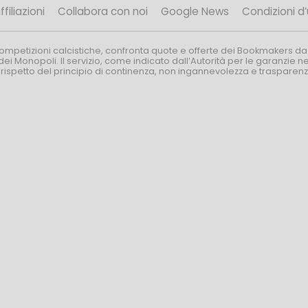
filiazioni
Collabora con noi
Google News
Condizioni d
competizioni calcistiche, confronta quote e offerte dei Bookmakers da
dei Monopoli. Il servizio, come indicato dall’Autorità per le garanzie 
l rispetto del principio di continenza, non ingannevolezza e trasparen