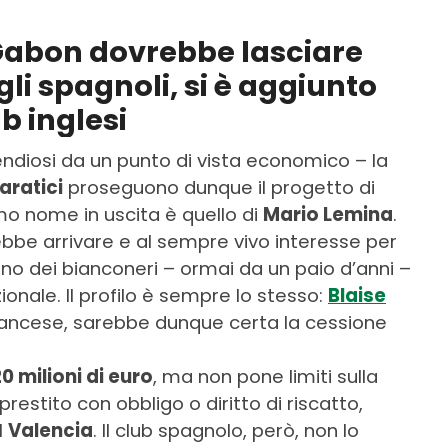
 Gabon dovrebbe lasciare
gli spagnoli, si è aggiunto
b inglesi
endiosi da un punto di vista economico – la
aratici
proseguono dunque il progetto di
rimo nome in uscita è quello di
Mario Lemina
.
ebbe arrivare e al sempre vivo interesse per
uno dei bianconeri – ormai da un paio d’anni –
ionale. Il profilo è sempre lo stesso:
Blaise
 francese, sarebbe dunque certa la cessione
 20 milioni di euro
, ma non pone limiti sulla
 prestito con obbligo o diritto di riscatto,
l
Valencia
. Il club spagnolo, però, non lo