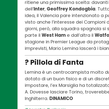
ritiene una primissima scelta: davanti
dell’
Inter
,
Geoffrey Kondogbia
. Tutt
idea, il Valencia pare intenzionato a 
visto anche l’interesse dei Campioni d
giorni, però, alla squadra spagnola si
parte il
West Ham
e dall’altra il
Watfo
stagione in Premier League da protago
imprevisti, Mario Lemina lascerà i bia
? Pillola di Fanta
Lemina è un centrocampista molto dutti
dotato di un buon fisico e di un discr
impostare, l’ex Marsiglia ha totalizza
A. Dovesse lasciare Torino, troverebb
Inghilterra.
DINAMICO