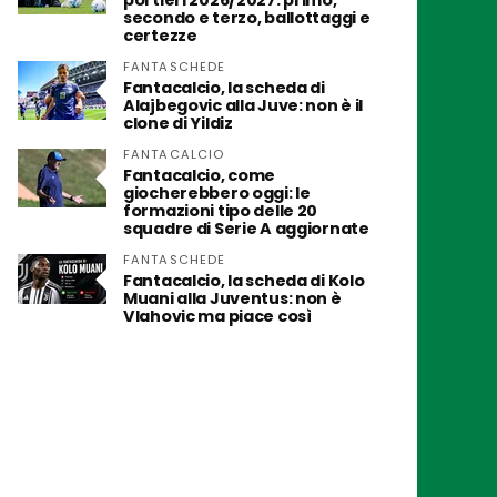
portieri 2026/2027: primo,
secondo e terzo, ballottaggi e
certezze
FANTASCHEDE
Fantacalcio, la scheda di
Alajbegovic alla Juve: non è il
clone di Yildiz
FANTACALCIO
Fantacalcio, come
giocherebbero oggi: le
formazioni tipo delle 20
squadre di Serie A aggiornate
FANTASCHEDE
Fantacalcio, la scheda di Kolo
Muani alla Juventus: non è
Vlahovic ma piace così