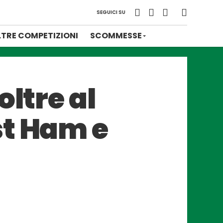
SEGUICI SU
LTRE COMPETIZIONI
SCOMMESSE
oltre al
st Ham e