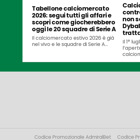
Calci
Tabellone calciomercato
contra
2026: segui tutti gli affari e
non s
scopri come giocherebbero
Dybal
oggi le 20 squadre di Serie A
tratt
Il calciomercato estivo 2026 è già
Il 1° l
nel vivo e le squadre di Serie A...
l’apert
calciom
Codice Promozionale AdmiralBet
Codice P