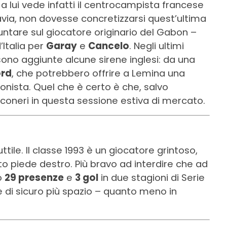
 a lui vede infatti il centrocampista francese
avia, non dovesse concretizzarsi quest’ultima
puntare sul giocatore originario del Gabon –
’Italia per
Garay
e
Cancelo
. Negli ultimi
 sono aggiunte alcune sirene inglesi: da una
rd
, che potrebbero offrire a Lemina una
nista. Quel che è certo è che, salvo
nconeri in questa sessione estiva di mercato.
le. Il classe 1993 è un giocatore grintoso,
eto piede destro. Più bravo ad interdire che ad
to
29 presenze
e
3 gol
in due stagioni di Serie
e di sicuro più spazio – quanto meno in