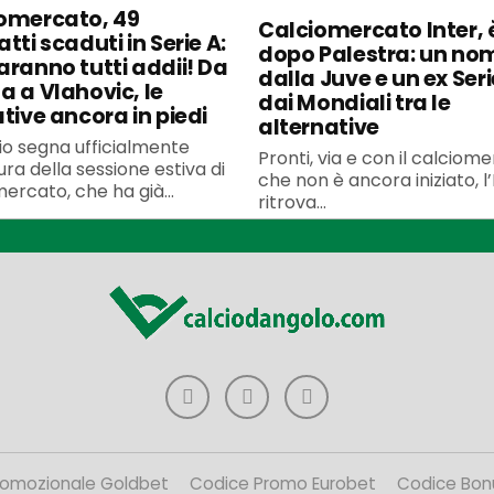
omercato, 49
Calciomercato Inter, è
tti scaduti in Serie A:
dopo Palestra: un no
aranno tutti addii! Da
dalla Juve e un ex Seri
a a Vlahovic, le
dai Mondiali tra le
ative ancora in piedi
alternative
uglio segna ufficialmente
Pronti, via e con il calciom
ura della sessione estiva di
che non è ancora iniziato, l’
ercato, che ha già...
ritrova...
romozionale Goldbet
Codice Promo Eurobet
Codice Bon