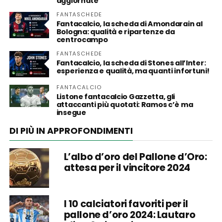
aggiornate
FANTASCHEDE
Fantacalcio, la scheda di Amondarain al
Bologna: qualità e ripartenze da
centrocampo
FANTASCHEDE
Fantacalcio, la scheda di Stones all’Inter:
esperienza e qualità, ma quanti infortuni!
FANTACALCIO
Listone fantacalcio Gazzetta, gli
attaccanti più quotati: Ramos c’è ma
insegue
DI PIÙ IN APPROFONDIMENTI
L’albo d’oro del Pallone d’Oro:
attesa per il vincitore 2024
I 10 calciatori favoriti per il
pallone d’oro 2024: Lautaro