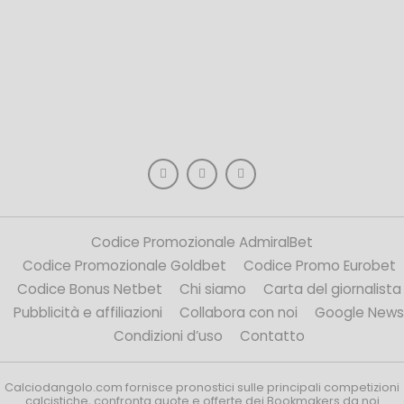
Codice Promozionale AdmiralBet
Codice Promozionale Goldbet
Codice Promo Eurobet
Codice Bonus Netbet
Chi siamo
Carta del giornalista
Pubblicità e affiliazioni
Collabora con noi
Google News
Condizioni d’uso
Contatto
Calciodangolo.com fornisce pronostici sulle principali competizioni
calcistiche, confronta quote e offerte dei Bookmakers da noi