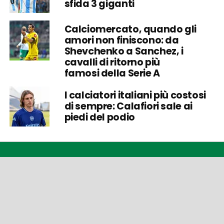
sfida 3 giganti
Calciomercato, quando gli
amori non finiscono: da
Shevchenko a Sanchez, i
cavalli di ritorno più
famosi della Serie A
I calciatori italiani più costosi
di sempre: Calafiori sale ai
piedi del podio