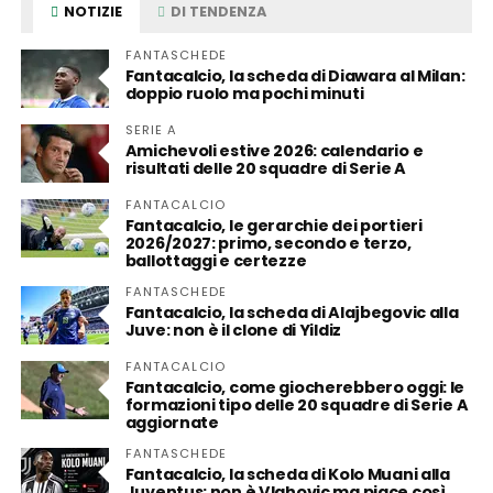
NOTIZIE
DI TENDENZA
FANTASCHEDE
Fantacalcio, la scheda di Diawara al Milan:
doppio ruolo ma pochi minuti
SERIE A
Amichevoli estive 2026: calendario e
risultati delle 20 squadre di Serie A
FANTACALCIO
Fantacalcio, le gerarchie dei portieri
2026/2027: primo, secondo e terzo,
ballottaggi e certezze
FANTASCHEDE
Fantacalcio, la scheda di Alajbegovic alla
Juve: non è il clone di Yildiz
FANTACALCIO
Fantacalcio, come giocherebbero oggi: le
formazioni tipo delle 20 squadre di Serie A
aggiornate
FANTASCHEDE
Fantacalcio, la scheda di Kolo Muani alla
Juventus: non è Vlahovic ma piace così