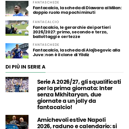
FANTASCHEDE
Fantacalcio, la scheda di Diawara al Milan:
doppio ruolo ma pochi minuti
FANTACALCIO
Fantacalcio, le gerarchie dei portieri
2026/2027: primo, secondo e terzo,
ballottaggi e certezze
FANTASCHEDE
Fantacalcio, la scheda di Alajbegovic alla
Juve: non è il clone di Yildiz
DI PIÙ IN SERIE A
Serie A 2026/27, gli squalificati
per la prima giornata: Inter
senza Mkhitaryan, due
giornate a un jolly da
fantacalcio!
Amichevoli estive Napoli
2026, raduno e calendario: si