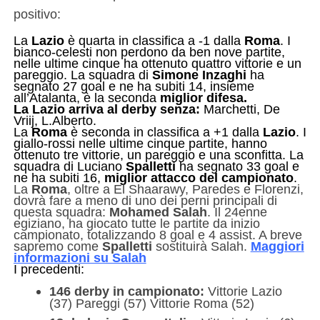
positivo:
La
Lazio
è quarta in classifica a -1 dalla
Roma
. I
bianco-celesti non perdono da ben nove partite,
nelle ultime cinque ha ottenuto quattro vittorie e un
pareggio. La squadra di
Simone Inzaghi
ha
segnato 27 goal e ne ha subiti 14, insieme
all’Atalanta, è la seconda
miglior difesa.
La Lazio arriva al derby senza:
Marchetti, De
Vriij, L.Alberto.
La
Roma
è seconda in classifica a +1 dalla
Lazio
. I
giallo-rossi nelle ultime cinque partite, hanno
ottenuto tre vittorie, un pareggio e una sconfitta. La
squadra di Luciano
Spalletti
ha segnato 33 goal e
ne ha subiti 16,
miglior attacco del campionato
.
La
Roma
, oltre a El Shaarawy, Paredes e Florenzi,
dovrà fare a meno di uno dei perni principali di
questa squadra:
Mohamed Salah
. Il 24enne
egiziano, ha giocato tutte le partite da inizio
campionato, totalizzando 8 goal e 4 assist. A breve
sapremo come
Spalletti
sostituirà Salah.
Maggiori
informazioni su Salah
I precedenti:
146 derby in campionato:
Vittorie Lazio
(37) Pareggi (57) Vittorie Roma (52)