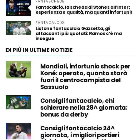
FANTASCHEDE
Fantacalcio, la scheda di Stones all’Inter:
esperienza e qualità, ma quanti infortuni!
FANTACALCIO
Listone fantacalcio Gazzetta, gli
attaccanti più quotati: Ramos c’è ma
insegue
DI PIÙ IN ULTIME NOTIZIE
Mondiali, infortunio shock per
Koné: operato, quanto starà
fuori il centrocampista del
Sassuolo
Consigli fantacalcio, chi
schierare nella 28^ giornata:
bonus da derby
Consigli fantacalcio 24^
giornata, i migliori portieri