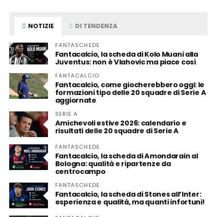
NOTIZIE
DI TENDENZA
FANTASCHEDE
Fantacalcio, la scheda di Kolo Muani alla
Juventus: non è Vlahovic ma piace così
FANTACALCIO
Fantacalcio, come giocherebbero oggi: le
formazioni tipo delle 20 squadre di Serie A
aggiornate
SERIE A
Amichevoli estive 2026: calendario e
risultati delle 20 squadre di Serie A
FANTASCHEDE
Fantacalcio, la scheda di Amondarain al
Bologna: qualità e ripartenze da
centrocampo
FANTASCHEDE
Fantacalcio, la scheda di Stones all’Inter:
esperienza e qualità, ma quanti infortuni!