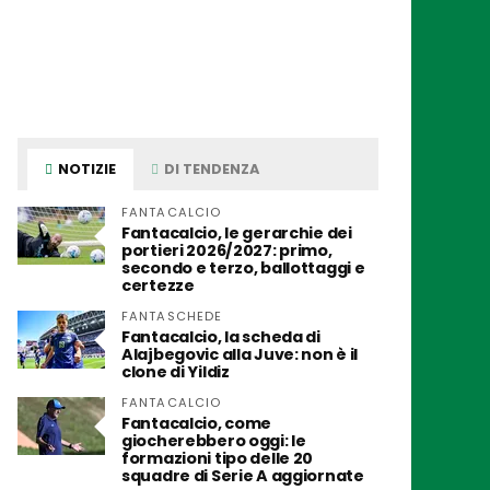
NOTIZIE
DI TENDENZA
FANTACALCIO
Fantacalcio, le gerarchie dei
portieri 2026/2027: primo,
secondo e terzo, ballottaggi e
certezze
FANTASCHEDE
Fantacalcio, la scheda di
Alajbegovic alla Juve: non è il
clone di Yildiz
FANTACALCIO
Fantacalcio, come
giocherebbero oggi: le
formazioni tipo delle 20
squadre di Serie A aggiornate