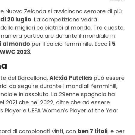
 e Nuova Zelanda si avvicinano sempre di più,
dì 20 luglio
. La competizione vedrà
dalle migliori calciatrici al mondo. Tra queste,
maniera particolare durante il mondiale in
ri al mondo
per il calcio femminile. Ecco
i 5
a WWC 2023
.
na
te del Barcellona,
Alexia Putellas
può essere
ici da seguire durante i mondiali femminili,
ndiale in assoluto. La 29enne spagnola ha
el 2021 che nel 2022, oltre che ad essere
 Player e UEFA Women’s Player of the Year
ecord di campionati vinti, con
ben 7 titoli
, e per