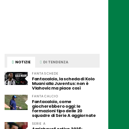
NOTIZIE
DI TENDENZA
FANTASCHEDE
Fantacalcio, la scheda di Kolo
Muani alla Juventus: non è
Vlahovic ma piace così
FANTACALCIO
Fantacalcio, come
giocherebbero oggi: le
formazioni tipo delle 20
squadre di Serie A aggiornate
SERIE A