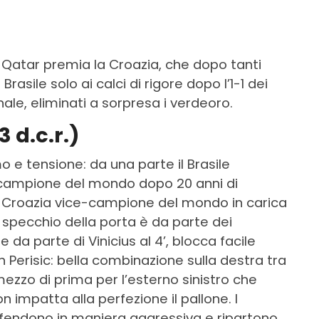
di Qatar premia la Croazia, che dopo tanti
Brasile solo ai calci di rigore dopo l’1-1 dei
ale, eliminati a sorpresa i verdeoro.
3 d.c.r.)
o e tensione: da una parte il Brasile
 campione del mondo dopo 20 anni di
ile Croazia vice-campione del mondo in carica
o specchio della porta è da parte dei
 da parte di Vinicius al 4’, blocca facile
on Perisic: bella combinazione sulla destra tra
mezzo di prima per l’esterno sinistro che
on impatta alla perfezione il pallone. I
difendono in maniera aggressiva e ripartono