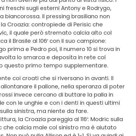
ni freschi sugli esterni Antony e Rodrygo,
a biancorossa. Il pressing brasiliano non
re la Croazia: contropiede di Perisic che
vic, il quale però stremato calcia alto col
cca il Brasile al 106′ con il suo campione:
prima e Pedro poi, il numero 10 si trova in
tavolta lo smarca e deposita in rete col
deoro questo primo tempo supplementare.
ente coi croati che si riversano in avanti. Il
 allontanare il pallone, nella speranza di poter
rossi invece cercano di buttare la palla in
e con le unghie e con i denti in questi ultimi
 sulla sinistra, ma niente da fare.
ttura, la Croazia pareggia al 116′: Modric sulla
vic che calcia male col sinistro ma è aiutato
 Non può nulla Allison ed è 1-1. Si va quindi ai