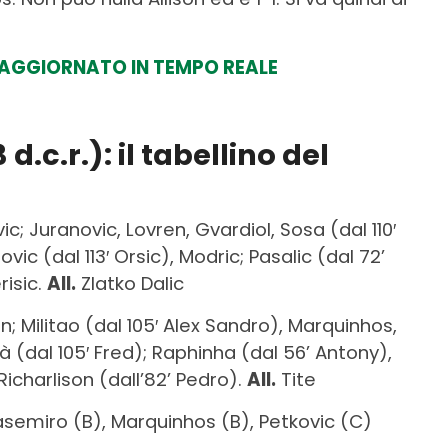
I AGGIORNATO IN TEMPO REALE
 d.c.r.)
: il tabellino del
ic; Juranovic, Lovren, Gvardiol, Sosa (dal 110′
vic (dal 113′ Orsic), Modric; Pasalic (dal 72’
risic.
All.
Zlatko Dalic
n; Militao (dal 105′ Alex Sandro), Marquinhos,
à (dal 105′ Fred); Raphinha (dal 56’ Antony),
Richarlison (dall’82’ Pedro).
All.
Tite
Casemiro (B), Marquinhos (B), Petkovic (C)