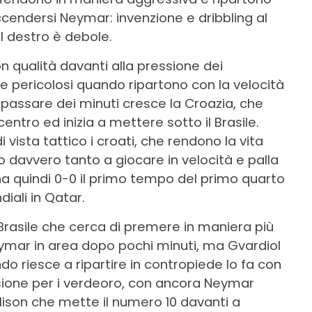
ccendersi Neymar: invenzione e dribbling al
col destro è debole.
n qualità davanti alla pressione dei
e pericolosi quando ripartono con la velocità
l passare dei minuti cresce la Croazia, che
centro ed inizia a mettere sotto il Brasile.
vista tattico i croati, che rendono la vita
no davvero tanto a giocare in velocità e palla
na quindi 0-0 il primo tempo del primo quarto
iali in Qatar.
 Brasile che cerca di premere in maniera più
ymar in area dopo pochi minuti, ma Gvardiol
o riesce a ripartire in contropiede lo fa con
asione per i verdeoro, con ancora Neymar
lison che mette il numero 10 davanti a