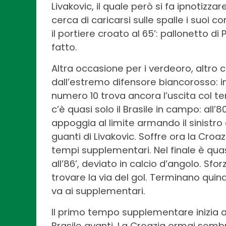
Livakovic, il quale però si fa ipnotizza
cerca di caricarsi sulle spalle i suoi
il portiere croato al 65’: pallonetto d
fatto.
Altra occasione per i verdeoro, altro 
dall’estremo difensore biancorosso: im
numero 10 trova ancora l’uscita col t
c’è quasi solo il Brasile in campo: all’
appoggia al limite armando il sinistro
guanti di Livakovic. Soffre ora la Croa
tempi supplementari. Nel finale è quasi
all’86’, deviato in calcio d’angolo. Sfo
trovare la via del gol. Terminano quind
va ai supplementari.
Il primo tempo supplementare inizia 
Brasile avanti. La Croazia ormai sembra