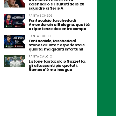
Amichevoli estive 2026:
calendario e risultati delle 20
squadre di Serie A
FANTASCHEDE
Fantacalcio, la scheda di
Amondarain al Bologna: qualità
e ripartenze da centrocampo
FANTASCHEDE
Fantacalcio, la scheda di
Stones all’Inter: esperienza e
qualità, ma quanti infortuni!
FANTACALCIO
Listone fantacalcio Gazzetta,
gli attaccanti più quotati:
Ramos c’è ma insegue