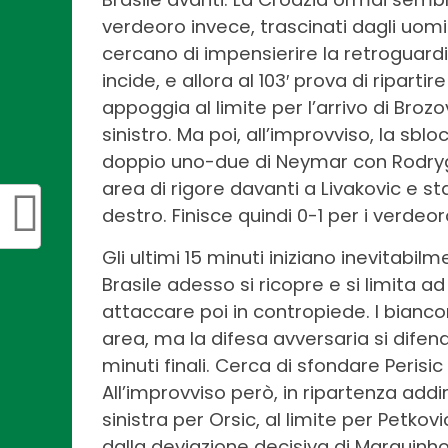
verdeoro invece, trascinati dagli uomi
cercano di impensierire la retroguardi
incide, e allora al 103′ prova di riparti
appoggia al limite per l’arrivo di Brozo
sinistro. Ma poi, all’improvviso, la sblo
doppio uno-due di Neymar con Rodrygo 
area di rigore davanti a Livakovic e s
destro. Finisce quindi 0-1 per i ver
Gli ultimi 15 minuti iniziano inevitabilm
Brasile adesso si ricopre e si limita ad
attaccare poi in contropiede. I bianco
area, ma la difesa avversaria si difend
minuti finali. Cerca di sfondare Perisic
All’improvviso però, in ripartenza addiri
sinistra per Orsic, al limite per Petko
dalla deviazione decisiva di Marquinhos.