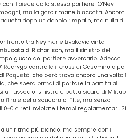
re con il piede dallo stesso portiere. O’Ney
 compagni, ma la gara rimane bloccata. Ancora
i Paqueta dopo un doppio rimpallo, ma nulla di
confronto tra Neymar e Livakovic vinto
bucata di Richarlison, ma il sinistro del
empo giusto del portiere avversario. Adesso
80’ Rodrygo controlla il cross di Casemiro e poi
 di Paquetà, che però trova ancora una volta i
zia, che spera ormai di portare la partita ai
 un assedio: sinistro a botta sicura di Militao
rzo finale della squadra di Tite, ma senza
i 0-0 a reti inviolate i tempi regolamentari. Si
ad un ritmo più blando, ma sempre con il
 non averne più dal punto di vista fisico. I