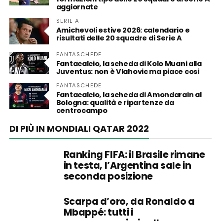
aggiornate
SERIE A
Amichevoli estive 2026: calendario e
risultati delle 20 squadre di Serie A
FANTASCHEDE
Fantacalcio, la scheda di Kolo Muani alla
Juventus: non è Vlahovic ma piace così
FANTASCHEDE
Fantacalcio, la scheda di Amondarain al
Bologna: qualità e ripartenze da
centrocampo
DI PIÙ IN MONDIALI QATAR 2022
Ranking FIFA: il Brasile rimane
in testa, l’Argentina sale in
seconda posizione
Scarpa d’oro, da Ronaldo a
Mbappé: tutti i