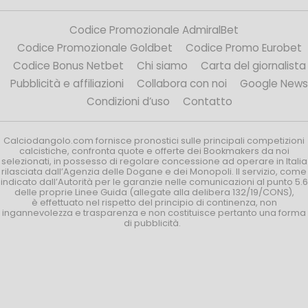
Codice Promozionale AdmiralBet
Codice Promozionale Goldbet
Codice Promo Eurobet
Codice Bonus Netbet
Chi siamo
Carta del giornalista
Pubblicità e affiliazioni
Collabora con noi
Google News
Condizioni d’uso
Contatto
Calciodangolo.com fornisce pronostici sulle principali competizioni
calcistiche, confronta quote e offerte dei Bookmakers da noi
selezionati, in possesso di regolare concessione ad operare in Italia
rilasciata dall’Agenzia delle Dogane e dei Monopoli. Il servizio, come
indicato dall’Autorità per le garanzie nelle comunicazioni al punto 5.6
delle proprie Linee Guida (allegate alla delibera 132/19/CONS),
è effettuato nel rispetto del principio di continenza, non
ingannevolezza e trasparenza e non costituisce pertanto una forma
di pubblicità.