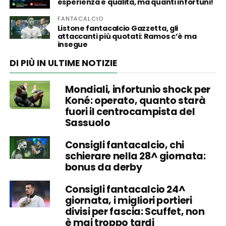
esperienza e qualità, ma quanti infortuni!
FANTACALCIO
Listone fantacalcio Gazzetta, gli
attaccanti più quotati: Ramos c’è ma
insegue
DI PIÙ IN ULTIME NOTIZIE
Mondiali, infortunio shock per
Koné: operato, quanto starà
fuori il centrocampista del
Sassuolo
Consigli fantacalcio, chi
schierare nella 28^ giornata:
bonus da derby
Consigli fantacalcio 24^
giornata, i migliori portieri
divisi per fascia: Scuffet, non
è mai troppo tardi