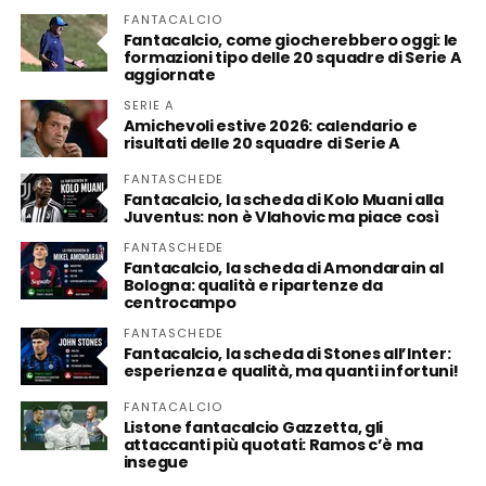
FANTACALCIO
Fantacalcio, come giocherebbero oggi: le
formazioni tipo delle 20 squadre di Serie A
aggiornate
SERIE A
Amichevoli estive 2026: calendario e
risultati delle 20 squadre di Serie A
FANTASCHEDE
Fantacalcio, la scheda di Kolo Muani alla
Juventus: non è Vlahovic ma piace così
FANTASCHEDE
Fantacalcio, la scheda di Amondarain al
Bologna: qualità e ripartenze da
centrocampo
FANTASCHEDE
Fantacalcio, la scheda di Stones all’Inter:
esperienza e qualità, ma quanti infortuni!
FANTACALCIO
Listone fantacalcio Gazzetta, gli
attaccanti più quotati: Ramos c’è ma
insegue