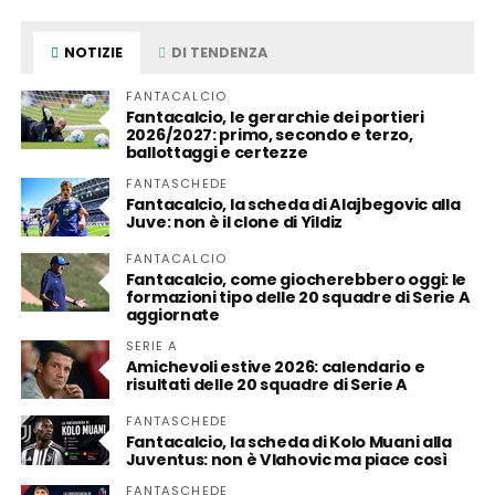
NOTIZIE
DI TENDENZA
FANTACALCIO
Fantacalcio, le gerarchie dei portieri
2026/2027: primo, secondo e terzo,
ballottaggi e certezze
FANTASCHEDE
Fantacalcio, la scheda di Alajbegovic alla
Juve: non è il clone di Yildiz
FANTACALCIO
Fantacalcio, come giocherebbero oggi: le
formazioni tipo delle 20 squadre di Serie A
aggiornate
SERIE A
Amichevoli estive 2026: calendario e
risultati delle 20 squadre di Serie A
FANTASCHEDE
Fantacalcio, la scheda di Kolo Muani alla
Juventus: non è Vlahovic ma piace così
FANTASCHEDE