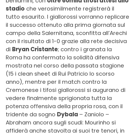
beniamini, con
oltre 60mila tifosi attesi allo
stadio
che verosimilmente registrerà il
tutto esaurito. I giallorossi vorranno replicare
il successo ottenuto alla prima giornata sul
campo della Salernitana, sconfitta all’Arechi
con il risultato di 1-0 grazie alla rete decisiva
di
Bryan Cristante
; contro i granata la
Roma ha confermato la solidità difensiva
mostrata nel corso della passata stagione
(15 i clean sheet di Rui Patricio lo scorso
anno), mentre per il match contro la
Cremonese i tifosi giallorossi si augurano di
vedere finalmente sprigionata tutta la
potenza offensiva della propria rosa, con il
tridente da sogno
Dybala
– Zaniolo –
Abraham ancora sugli scudi: Mourinho si
affiderà anche stavolta ai suoi tre tenori, in