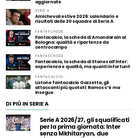
aggiornate
SERIE A
Amichevoli estive 2026: calendario e
risultati delle 20 squadre di Serie A
FANTASCHEDE
Fantacalcio, la scheda di Amondarain al
Bologna: qualità e ripartenze da
centrocampo
FANTASCHEDE
Fantacalcio, la scheda di Stones all’Inter:
esperienza e qualità, ma quanti infortuni!
FANTACALCIO
Listone fantacalcio Gazzetta, gli
attaccanti più quotati: Ramos c’è ma
insegue
DI PIÙ IN SERIE A
Serie A 2026/27, gli squalificati
per la prima giornata: Inter
senza Mkhitaryan, due