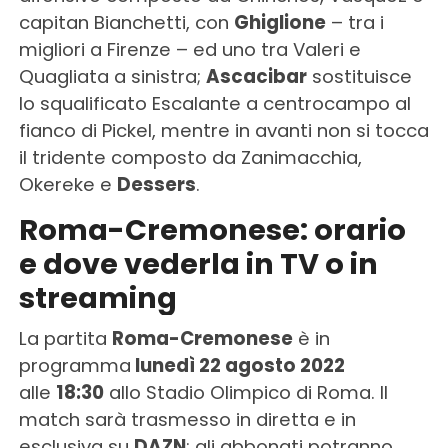
capitan Bianchetti, con
Ghiglione
– tra i
migliori a Firenze – ed uno tra Valeri e
Quagliata a sinistra;
Ascacibar
sostituisce
lo squalificato Escalante a centrocampo al
fianco di Pickel, mentre in avanti non si tocca
il tridente composto da Zanimacchia,
Okereke e
Dessers
.
Roma-Cremonese: orario
e dove vederla in TV o in
streaming
La partita
Roma-Cremonese
è in
programma
lunedì 22 agosto 2022
alle
18:30
allo Stadio Olimpico di Roma. Il
match sarà trasmesso in diretta e in
esclusiva su
DAZN
: gli abbonati potranno