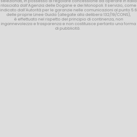
selezionati, in possesso di regolare concessione ad operare in Italia
rilasciata dall’Agenzia delle Dogane e dei Monopoli. Il servizio, come
indicato dall’Autorità per le garanzie nelle comunicazioni al punto 5.6
delle proprie Linee Guida (allegate alla delibera 132/19/CONS),
è effettuato nel rispetto del principio di continenza, non
ingannevolezza e trasparenza e non costituisce pertanto una forma
di pubblicità.