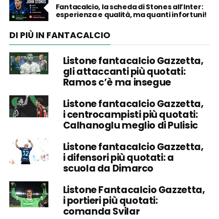
Fantacalcio, la scheda di Stones all’Inter:
esperienza e qualità, ma quanti infortuni!
DI PIÙ IN FANTACALCIO
Listone fantacalcio Gazzetta,
gli attaccanti più quotati:
Ramos c’è ma insegue
Listone fantacalcio Gazzetta,
i centrocampisti più quotati:
Calhanoglu meglio di Pulisic
Listone fantacalcio Gazzetta,
i difensori più quotati: a
scuola da Dimarco
Listone Fantacalcio Gazzetta,
i portieri più quotati:
comanda Svilar