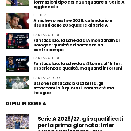
formazioni tipo delle 20 squadre di Serie A
aggiornate
SERIE A
Amichevoli estive 2026: calendario e
risultati delle 20 squadre di Serie A
FANTASCHEDE
Fantacalcio, la scheda di Amondarain al
Bologna: qualità e ripartenze da
centrocampo
FANTASCHEDE
Fantacalcio, la scheda di Stones all’Inter:
esperienza e qualità, ma quanti infortuni!
FANTACALCIO
Listone fantacalcio Gazzetta, gli
attaccanti più quotati: Ramos c’è ma
insegue
DI PIÙ IN SERIE A
Serie A 2026/27, gli squalificati
per la prima giornata: Inter