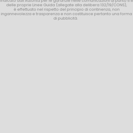
indicato dall’Autorità per le garanzie nelle comunicazioni al punto 5.6
delle proprie Linee Guida (allegate alla delibera 132/19/CONS),
è effettuato nel rispetto del principio di continenza, non
ingannevolezza e trasparenza e non costituisce pertanto una forma
di pubblicità.