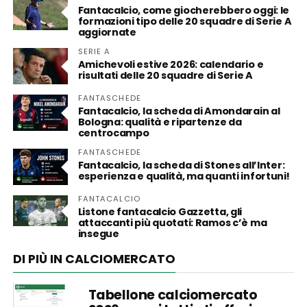
Fantacalcio, come giocherebbero oggi: le
formazioni tipo delle 20 squadre di Serie A
aggiornate
SERIE A
Amichevoli estive 2026: calendario e
risultati delle 20 squadre di Serie A
FANTASCHEDE
Fantacalcio, la scheda di Amondarain al
Bologna: qualità e ripartenze da
centrocampo
FANTASCHEDE
Fantacalcio, la scheda di Stones all’Inter:
esperienza e qualità, ma quanti infortuni!
FANTACALCIO
Listone fantacalcio Gazzetta, gli
attaccanti più quotati: Ramos c’è ma
insegue
DI PIÙ IN CALCIOMERCATO
Tabellone calciomercato