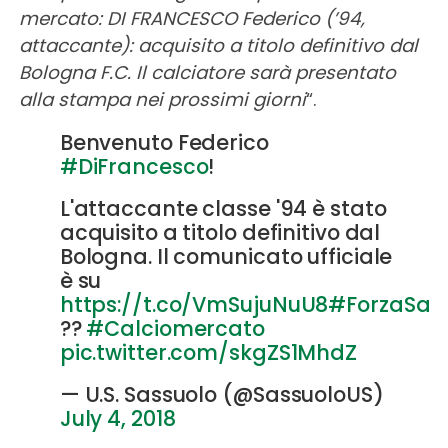
mercato: DI FRANCESCO Federico (’94,
attaccante): acquisito a titolo definitivo dal
Bologna F.C. Il calciatore sarà presentato
alla stampa nei prossimi giorni
“.
Benvenuto Federico
#DiFrancesco
!
L'attaccante classe '94 è stato
acquisito a titolo definitivo dal
Bologna. Il comunicato ufficiale
è su
https://t.co/VmSujuNuU8
#ForzaSas
??
#Calciomercato
pic.twitter.com/skgZS1MhdZ
— U.S. Sassuolo (@SassuoloUS)
July 4, 2018