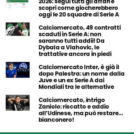
2026: segui tutti gli affari e
scopri come giocherebbero
oggi le 20 squadre di Serie A
Calciomercato, 49 contratti
scaduti in Serie A: non
saranno tutti addii! Da
Dybala a Vlahovic, le
trattative ancora in piedi
Calciomercato Inter, è già il
dopo Palestra: un nome dalla
Juve e un ex Serie A dai
Mondiali tra le alternative
Calciomercato, intrigo
Zaniolo: riscatto e addio
all’Udinese, ma può restare…
bianconero!