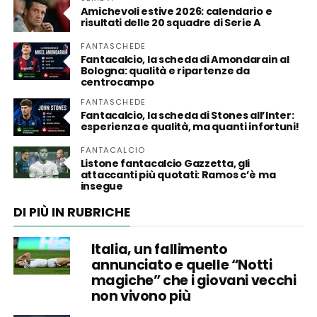
Amichevoli estive 2026: calendario e
risultati delle 20 squadre di Serie A
FANTASCHEDE
Fantacalcio, la scheda di Amondarain al
Bologna: qualità e ripartenze da
centrocampo
FANTASCHEDE
Fantacalcio, la scheda di Stones all’Inter:
esperienza e qualità, ma quanti infortuni!
FANTACALCIO
Listone fantacalcio Gazzetta, gli
attaccanti più quotati: Ramos c’è ma
insegue
DI PIÙ IN RUBRICHE
Italia, un fallimento
annunciato e quelle “Notti
magiche” che i giovani vecchi
non vivono più