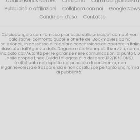
Codice Bonus Netbet
Chi siamo
Carta del giornalista
Pubblicità e affiliazioni
Collabora con noi
Google News
Condizioni d’uso
Contatto
Calciodangolo.com fornisce pronostici sulle principali competizioni
calcistiche, confronta quote e offerte dei Bookmakers da noi
selezionati, in possesso di regolare concessione ad operare in Italia
rilasciata dall’Agenzia delle Dogane e dei Monopoli. Il servizio, come
indicato dall’Autorità per le garanzie nelle comunicazioni al punto 5.6
delle proprie Linee Guida (allegate alla delibera 132/19/CONS),
è effettuato nel rispetto del principio di continenza, non
ingannevolezza e trasparenza e non costituisce pertanto una forma
di pubblicità.