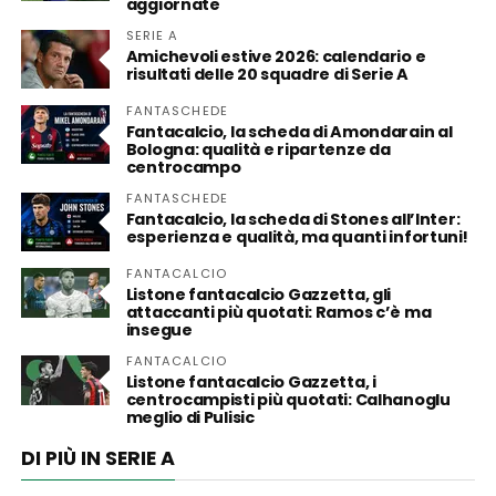
aggiornate
SERIE A
Amichevoli estive 2026: calendario e
risultati delle 20 squadre di Serie A
FANTASCHEDE
Fantacalcio, la scheda di Amondarain al
Bologna: qualità e ripartenze da
centrocampo
FANTASCHEDE
Fantacalcio, la scheda di Stones all’Inter:
esperienza e qualità, ma quanti infortuni!
FANTACALCIO
Listone fantacalcio Gazzetta, gli
attaccanti più quotati: Ramos c’è ma
insegue
FANTACALCIO
Listone fantacalcio Gazzetta, i
centrocampisti più quotati: Calhanoglu
meglio di Pulisic
DI PIÙ IN SERIE A