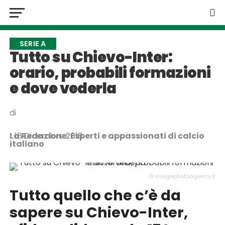
SERIE A
Tutto su Chievo-Inter:
orario, probabili formazioni
e dove vederla
di
La Redazione: Esperti e appassionati di calcio
18 Dicembre 2018
italiano
© imagephotoagency.it
Tutto quello che c’è da
sapere su Chievo-Inter,