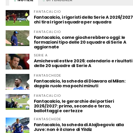
FANTACALCIO
Fantacalcio, i rigoristi della Serie A 2026/2027
chi tira i rigori squadra per squadra
FANTACALCIO
Fantacalcio, come giocherebbero oggi: le
formazioni tipo delle 20 squadre di Serie A
aggiornate
SERIE A
Amichevoli estive 2026: calendario e risultati
delle 20 squadre di Serie A
FANTASCHEDE
Fantacalcio, la scheda di Diawara al Milan:
doppio ruolo ma pochi minuti
FANTACALCIO
Fantacalcio, le gerarchie dei portieri
2026/2027: primo, secondo e terzo,
ballottaggi e certezze
FANTASCHEDE
Fantacalcio, la scheda di Alajbegovic alla
Juve: non è il clone di Yildiz