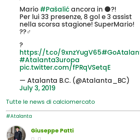
Mario
#Pašalić
ancora in ⚫️?!
Per lui 33 presenze, 8 gol e 3 assist
nella scorsa stagione! SuperMario!
??‍♂️
?
https://t.co/9xnzYugV65
#GoAtalan
#Atalanta3uropa
pic.twitter.com/fPRqVSetqE
— Atalanta B.C. (@Atalanta_BC)
July 3, 2019
Tutte le news di calciomercato
#Atalanta
Giuseppe Patti