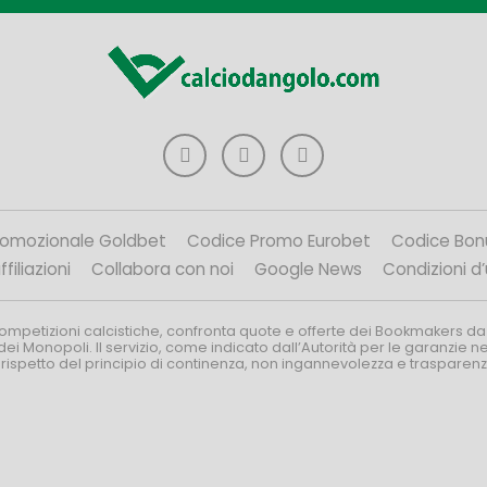
romozionale Goldbet
Codice Promo Eurobet
Codice Bon
filiazioni
Collabora con noi
Google News
Condizioni d
competizioni calcistiche, confronta quote e offerte dei Bookmakers da
dei Monopoli. Il servizio, come indicato dall’Autorità per le garanzie 
l rispetto del principio di continenza, non ingannevolezza e trasparen