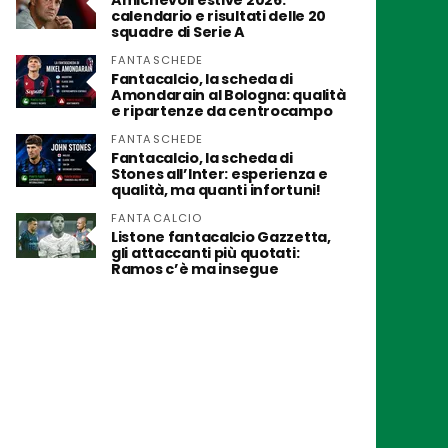
Amichevoli estive 2026:
calendario e risultati delle 20
squadre di Serie A
FANTASCHEDE
Fantacalcio, la scheda di
Amondarain al Bologna: qualità
e ripartenze da centrocampo
FANTASCHEDE
Fantacalcio, la scheda di
Stones all’Inter: esperienza e
qualità, ma quanti infortuni!
FANTACALCIO
Listone fantacalcio Gazzetta,
gli attaccanti più quotati:
Ramos c’è ma insegue