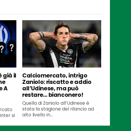
 già il
Calciomercato, intrigo
me
Zaniolo: riscatto e addio
e A
all’Udinese, ma può
restare… bianconero!
Quella di Zaniolo all’Udinese è
stata la stagione del rilancio ad
ercato
alto livello in...
Inter si