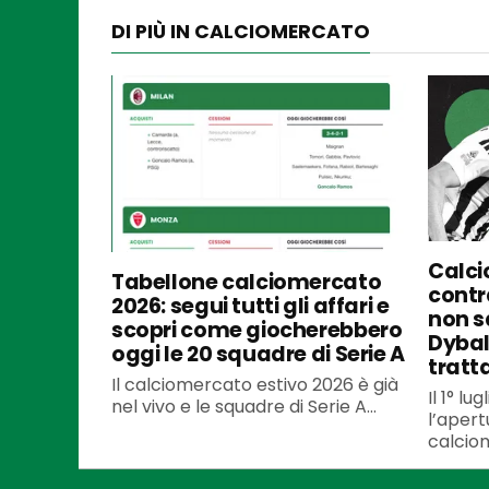
DI PIÙ IN CALCIOMERCATO
Calci
Tabellone calciomercato
contra
2026: segui tutti gli affari e
non s
scopri come giocherebbero
Dybal
oggi le 20 squadre di Serie A
tratt
Il calciomercato estivo 2026 è già
Il 1° l
nel vivo e le squadre di Serie A...
l’apert
calciom