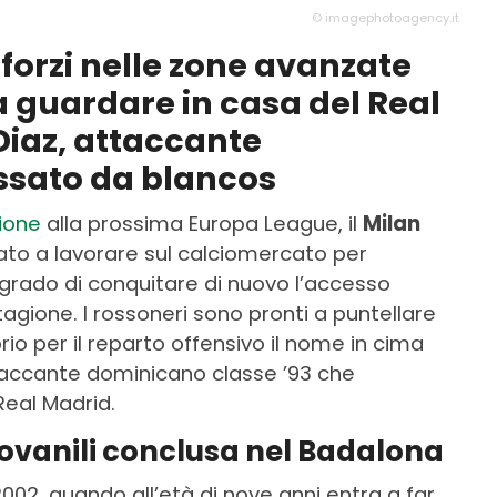
© imagephotoagency.it
inforzi nelle zone avanzate
 guardare in casa del Real
Diaz, attaccante
ssato da blancos
zione
alla prossima Europa League, il
Milan
ato a lavorare sul calciomercato per
grado di conquitare di nuovo l’accesso
tagione. I rossoneri sono pronti a puntellare
rio per il reparto offensivo il nome in cima
taccante dominicano classe ’93 che
Real Madrid.
giovanili conclusa nel Badalona
 2002, quando all’età di nove anni entra a far