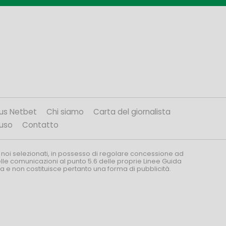
us Netbet
Chi siamo
Carta del giornalista
’uso
Contatto
 noi selezionati, in possesso di regolare concessione ad
nelle comunicazioni al punto 5.6 delle proprie Linee Guida
za e non costituisce pertanto una forma di pubblicità.