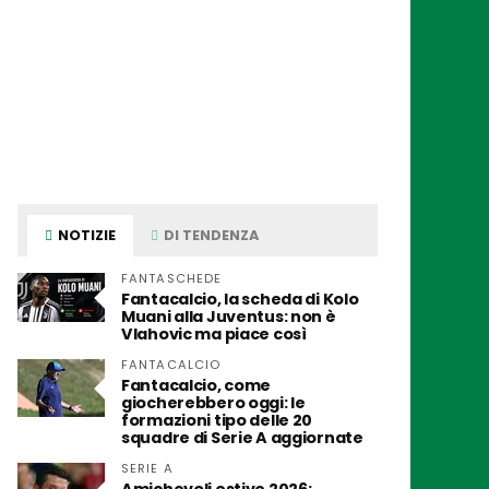
NOTIZIE
DI TENDENZA
FANTASCHEDE
Fantacalcio, la scheda di Kolo
Muani alla Juventus: non è
Vlahovic ma piace così
FANTACALCIO
Fantacalcio, come
giocherebbero oggi: le
formazioni tipo delle 20
squadre di Serie A aggiornate
SERIE A