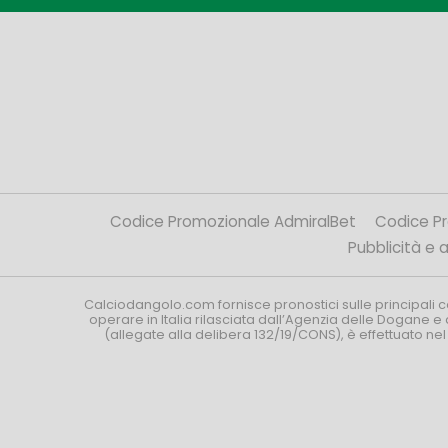
Codice Promozionale AdmiralBet
Codice P
Pubblicità e af
Calciodangolo.com fornisce pronostici sulle principali 
operare in Italia rilasciata dall’Agenzia delle Dogane e 
(allegate alla delibera 132/19/CONS), è effettuato ne