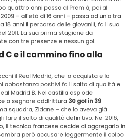
po quattro anni passa al Premiá, poi al
 2009 – all’età di 16 anni – passa ad un’altra
18 anni il percorso delle giovanili, fa il suo
del 2011. La sua prima stagione da
te con tre presenze e nessun gol.
d C e il cammino fino alla
occhi il Real Madrid, che lo acquista e lo
abbastanza positivi fa il salto di qualità e
eal Madrid B. Nel castilla esplode
sce a segnare addirittura
30 gol in 39
ima squadra, Zidane – che lo aveva già
 fare il salto di qualità definitivo. Nel 2016,
o, il tecnico francese decide di aggregarlo in
i sembra però accusare leggermente il colpo