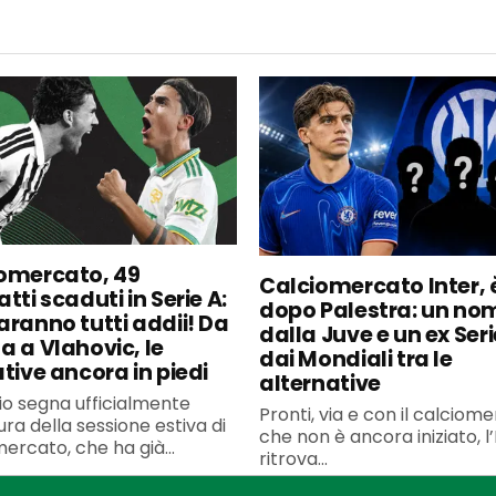
omercato, 49
Calciomercato Inter, è
tti scaduti in Serie A:
dopo Palestra: un no
aranno tutti addii! Da
dalla Juve e un ex Seri
a a Vlahovic, le
dai Mondiali tra le
ative ancora in piedi
alternative
uglio segna ufficialmente
Pronti, via e con il calciom
ura della sessione estiva di
che non è ancora iniziato, l’
ercato, che ha già...
ritrova...