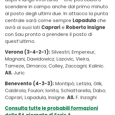
scendere in campo anche dal primo minuto
al posto degli ultimi due. In attacco la punta
centrale sarà come sempre
Lapadula
che
avrà ai suoi lati
Caprari
e
Roberto Insigne
con Sau pronto a prendere il posto di
quest’ultimo.
Verona (3-4-2-1):
Silvestri; Empereur,
Magnani, Dawidowicz; Lazovic, Vieira,
Tameze, Dimarco; Colley, Zaccagni; Kalinic.
All.
Juric
Benevento (4-3-3):
Montipò; Letizia, Glik,
Caldirola, Foulon; Ionita, Schiattarella, Dabo;
Caprari, Lapadula, Insigne.
All.
F. Inzaghi
Consulta tutte le probabili formazioni