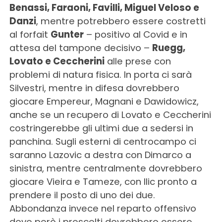
Benassi, Faraoni, Favilli, Miguel Veloso e
Danzi
, mentre potrebbero essere costretti
al forfait
Gunter
– positivo al Covid e in
attesa del tampone decisivo –
Ruegg,
Lovato e Ceccherini
alle prese con
problemi di natura fisica. In porta ci sarà
Silvestri, mentre in difesa dovrebbero
giocare Empereur, Magnani e Dawidowicz,
anche se un recupero di Lovato e Ceccherini
costringerebbe gli ultimi due a sedersi in
panchina. Sugli esterni di centrocampo ci
saranno Lazovic a destra con Dimarco a
sinistra, mentre centralmente dovrebbero
giocare Vieira e Tameze, con Ilic pronto a
prendere il posto di uno dei due.
Abbondanza invece nel reparto offensivo
dove però i prescelti dovrebbero essere