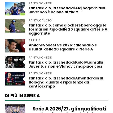
FANTASCHEDE
Fantacalcio, la scheda di Alajbegovic alla
Juve: non è il clone di Yildiz
FANTACALCIO
Fantacalcio, come giocherebbero oggi: le
formazioni tipo delle 20 squadre di Serie A
aggiornate
SERIE A
Amichevoli estive 2026: calendario e
risultati delle 20 squadre di Serie A
FANTASCHEDE
Fantacalcio, la scheda di Kolo Muani alla
Juventus: non è Vlahovic ma piace così
FANTASCHEDE
Fantacalcio, la scheda di Amondarain al
Bologna: qualità e ripartenze da
centrocampo
DI PIÙ IN SERIE A
Serie A 2026/27, gli squalificati