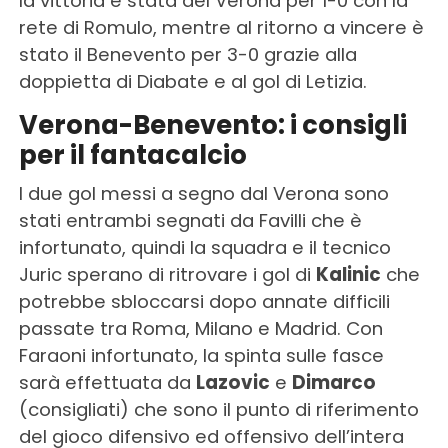
la vittoria è stata del Verona per 1-0 con la
rete di Romulo, mentre al ritorno a vincere è
stato il Benevento per 3-0 grazie alla
doppietta di Diabate e al gol di Letizia.
Verona-Benevento: i consigli
per il fantacalcio
I due gol messi a segno dal Verona sono
stati entrambi segnati da Favilli che è
infortunato, quindi la squadra e il tecnico
Juric sperano di ritrovare i gol di
Kalinic
che
potrebbe sbloccarsi dopo annate difficili
passate tra Roma, Milano e Madrid. Con
Faraoni infortunato, la spinta sulle fasce
sarà effettuata da
Lazovic
e
Dimarco
(consigliati) che sono il punto di riferimento
del gioco difensivo ed offensivo dell’intera