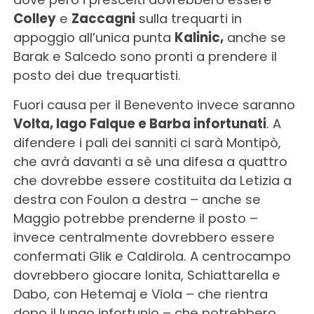
Colley
e
Zaccagni
sulla trequarti in
appoggio all’unica punta
Kalinic,
anche se
Barak e Salcedo sono pronti a prendere il
posto dei due trequartisti.
Fuori causa per il Benevento invece saranno
Volta, Iago Falque e Barba infortunati
. A
difendere i pali dei sanniti ci sarà Montipò,
che avrà davanti a sè una difesa a quattro
che dovrebbe essere costituita da Letizia a
destra con Foulon a destra – anche se
Maggio potrebbe prenderne il posto –
invece centralmente dovrebbero essere
confermati Glik e Caldirola. A centrocampo
dovrebbero giocare Ionita, Schiattarella e
Dabo, con Hetemaj e Viola – che rientra
dopo il lungo infortunio – che potrebbero