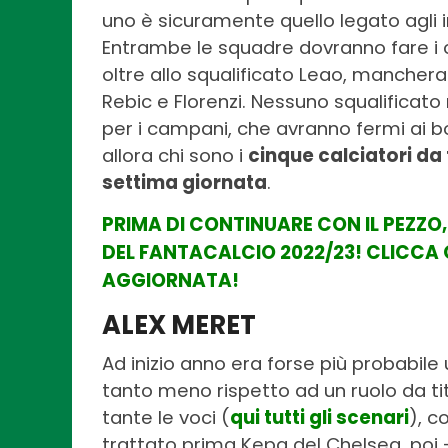
uno è sicuramente quello legato agli
Entrambe le squadre dovranno fare i 
oltre allo squalificato Leao, mancherann
Rebic e Florenzi. Nessuno squalificat
per i campani, che avranno fermi ai
allora chi sono i
cinque calciatori da
settima giornata
.
PRIMA DI CONTINUARE CON IL PEZZO
DEL FANTACALCIO 2022/23! CLICCA 
AGGIORNATA!
ALEX MERET
Ad inizio anno era forse più probabil
tanto meno rispetto ad un ruolo da tit
tante le voci (
qui tutti gli scenari
), c
trattato prima Kepa del Chelsea, poi 