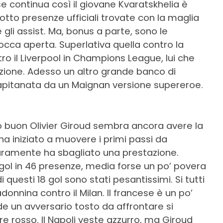
e continua così il giovane Kvaratskhelia è
 otto presenze ufficiali trovate con la maglia
 gli assist. Ma, bonus a parte, sono le
bocca aperta. Superlativa quella contro la
tro il Liverpool in Champions League, lui che
izione. Adesso un altro grande banco di
, capitanata da un Maignan versione supereroe.
aro buon Olivier Giroud sembra ancora avere la
a iniziato a muovere i primi passi da
raramente ha sbagliato una prestazione.
gol in 46 presenze, media forse un po’ povera
 questi 18 gol sono stati pesantissimi. Si tutti
donnina contro il Milan. Il francese è un po’
 un avversario tosto da affrontare si
e rosso. Il Napoli veste azzurro, ma Giroud