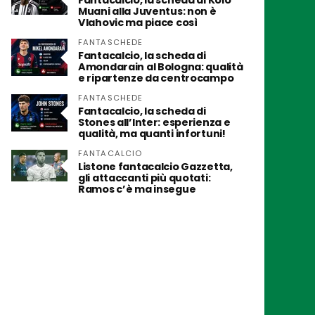
Fantacalcio, la scheda di Kolo
Muani alla Juventus: non è
Vlahovic ma piace così
FANTASCHEDE
Fantacalcio, la scheda di
Amondarain al Bologna: qualità
e ripartenze da centrocampo
FANTASCHEDE
Fantacalcio, la scheda di
Stones all’Inter: esperienza e
qualità, ma quanti infortuni!
FANTACALCIO
Listone fantacalcio Gazzetta,
gli attaccanti più quotati:
Ramos c’è ma insegue