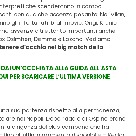
 interpreti che scenderanno in campo.
conti con qualche assenza pesante. Nel Milan,
o gli infortunati Ibrahimovic, Origi, Krunic,
o ma assenze altrettanto importanti anche
 box Osimhen, Demme e Lozano. Vediamo
 tenere d’occhio nel big match della
, DAI UN’OCCHIATA ALLA GUIDA ALL’ASTA
QUI PER SCARICARE L’ULTIMA VERSIONE
e una sua partenza rispetto alla permanenza,
olare nel Napoli. Dopo l’addio di Ospina erano
on la dirigenza del club campano che ha
– fino all’ultimo momento disponibile – Keylor