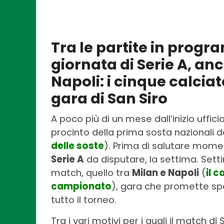
Tra le partite in prog
giornata di Serie A, anc
Napoli: i cinque calcia
gara di San Siro
A poco più di un mese dall’inizio uffic
procinto della prima sosta nazionali d
delle soste
). Prima di salutare mome
Serie A
da disputare, la settima. Sett
match, quello tra
Milan e Napoli
(
il c
campionato
), gara che promette spe
tutto il torneo.
Tra i vari motivi per i quali il match 