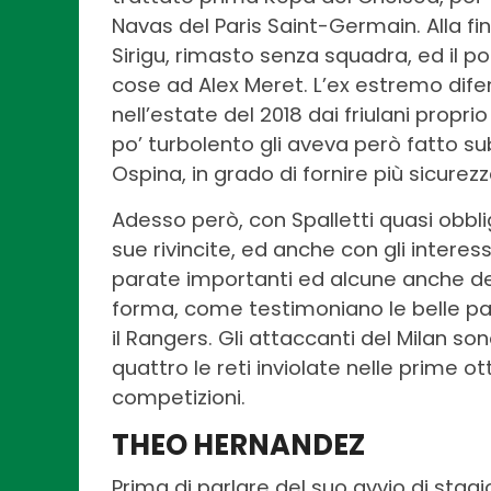
Navas del Paris Saint-Germain. Alla fi
Sirigu, rimasto senza squadra, ed il po
cose ad Alex Meret. L’ex estremo dife
nell’estate del 2018 dai friulani propri
po’ turbolento gli aveva però fatto sub
Ospina, in grado di fornire più sicurezz
Adesso però, con Spalletti quasi obbli
sue rivincite, ed anche con gli interess
parate importanti ed alcune anche dec
forma, come testimoniano le belle pa
il Rangers. Gli attaccanti del Milan so
quattro le reti inviolate nelle prime o
competizioni.
THEO HERNANDEZ
Prima di parlare del suo avvio di stagi