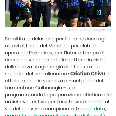
IMAGO / Gribaudi/ImagePhoto
Smaltita la delusione per l’eliminazione agli
ottavi di finale del Mondiale per club ad
opera del Palmeiras, per l’Inter è tempo di
ricaricare velocemente le batterie in vista
della nuova stagione già alla finestra. La
squadra del neo allenatore
Cristian Chivu
è
ufficialmente in vacanza e – nel pieno del
tormentone Calhanoglu – sta
programmando la preparazione atletica e le
amichevoli estive per farsi trovare pronta al
via del prossimo campionato (
scopri date,
orari e tv delle prime 3 giornate di Serie A
).