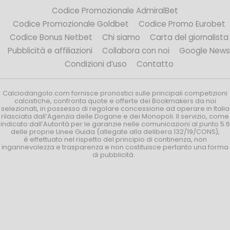
Codice Promozionale AdmiralBet
Codice Promozionale Goldbet
Codice Promo Eurobet
Codice Bonus Netbet
Chi siamo
Carta del giornalista
Pubblicità e affiliazioni
Collabora con noi
Google News
Condizioni d’uso
Contatto
Calciodangolo.com fornisce pronostici sulle principali competizioni
calcistiche, confronta quote e offerte dei Bookmakers da noi
selezionati, in possesso di regolare concessione ad operare in Italia
rilasciata dall’Agenzia delle Dogane e dei Monopoli. Il servizio, come
indicato dall’Autorità per le garanzie nelle comunicazioni al punto 5.6
delle proprie Linee Guida (allegate alla delibera 132/19/CONS),
è effettuato nel rispetto del principio di continenza, non
ingannevolezza e trasparenza e non costituisce pertanto una forma
di pubblicità.