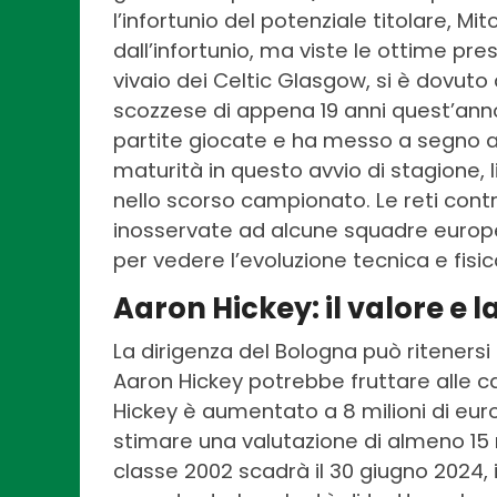
l’infortunio del potenziale titolare, Mi
dall’infortunio, ma viste le ottime pre
vivaio dei Celtic Glasgow, si è dovut
scozzese di appena 19 anni quest’anno
partite giocate e ha messo a segno 
maturità in questo avvio di stagione, 
nello scorso campionato. Le reti con
inosservate ad alcune squadre europee
per vedere l’evoluzione tecnica e fisi
Aaron Hickey: il valore e 
La dirigenza del Bologna può riteners
Aaron Hickey potrebbe fruttare alle ca
Hickey è aumentato a 8 milioni di eur
stimare una valutazione di almeno 15 mi
classe 2002 scadrà il 30 giugno 2024, i