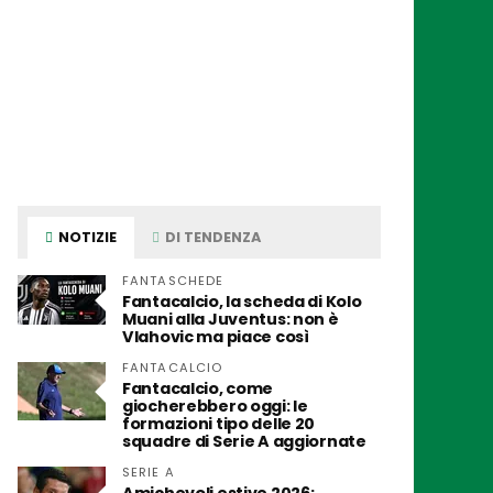
NOTIZIE
DI TENDENZA
FANTASCHEDE
Fantacalcio, la scheda di Kolo
Muani alla Juventus: non è
Vlahovic ma piace così
FANTACALCIO
Fantacalcio, come
giocherebbero oggi: le
formazioni tipo delle 20
squadre di Serie A aggiornate
SERIE A