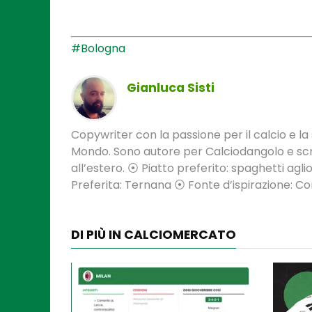
#Bologna
Gianluca Sisti
Copywriter con la passione per il calcio e la s
Mondo. Sono autore per Calciodangolo e scri
all’estero. ⦿ Piatto preferito: spaghetti aglio
Preferita: Ternana ⦿ Fonte d’ispirazione: 
DI PIÙ IN CALCIOMERCATO