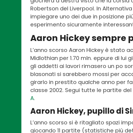
giocherà a destra visto che la corsi
Robertson del Liverpool. In Alternati
impiegare uno dei due in posizione p
esperimento sicuramente interessan
Aaron Hickey sempre pi
L’anno scorso Aaron Hickey è stato ac
Midlothian per 1.70 mln. eppure di lui g
gli addetti ai lavori rimasero un po s
blasonati si sarebbero mossi per acca
girarlo in prestito qualche anno per fa
classe 2002. Segui tutte le partite de
A
.
Aaron Hickey, pupillo di S
L’anno scorso si è ritagliato spazi impo
giocando 11 partite (statistiche più d