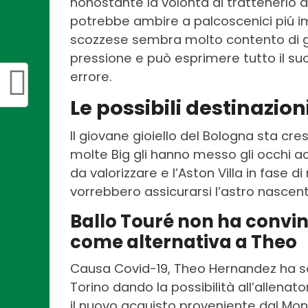
nonostante la volontà di trattenerlo a 
potrebbe ambire a palcoscenici piú imp
scozzese sembra molto contento di g
pressione e può esprimere tutto il 
errore.
Le possibili destinazio
Il giovane gioiello del Bologna sta cr
molte Big gli hanno messo gli occhi ad
da valorizzare e l’Aston Villa in fase 
vorrebbero assicurarsi l’astro nascent
Ballo Touré non ha convin
come alternativa a Theo
Causa Covid-19, Theo Hernandez ha sal
Torino dando la possibilità all’allenato
il nuovo acquisto proveniente dal Mon