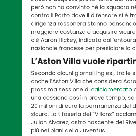
però non ha convinto né la squadra né 
contro il Porto dove il difensore si è tr
dirigenza rossonera stanno pensando d
maggiore costanza e acquisire sicurezz
c’è Aaron Hickey, indicato dall’entou
nazionale francese per presidiare la cor
L’Aston Villa vuole ripart
Secondo alcuni giornali inglesi, tra l
anche l’Aston Villa che considera Aaro
prossima sessione di
calciomercato
a
una cessione cosí in breve tempo, se l
20 milioni di euro la permanenza del d
sicura. La tifoseria dei “Villans” acc
Julian Alvarez, astro nascente del Ri
piú nei piani della Juventus.