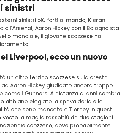
 sinistri
erni sinistri piú forti al mondo, Kieran
a all’Arsenal, Aaron Hickey con il Bologna sta
ivello mondiale, il giovane scozzese ha
glioramento.
l Liverpool, ecco un nuovo
stò un altro terzino scozzese sulla cresta
o ad Aaron Hickey giudicato ancora troppo
ub come i Gunners. A distanza di anni sembra
se abbiano elogiato la spavalderia e la
alità che sono mancate a Tierney in questi
e veste la maglia rossoblú da due stagioni
a nazionale scozzese, dove probabilmente