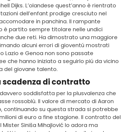
tchell Dijks. L’olandese quest’anno è rientrato
stazioni dell’enfant prodige cresciuto nel
o accomodare in panchina. Il rampante
 è partito sempre titolare nelle undici
anche due reti. Ha dimostrato una maggiore
limando alcuni errori di gioventú mostrati
tro Lazio e Genoa non sono passate
 che hanno iniziato a seguirlo piú da vicino
ca del giovane talento.
la scadenza di contratto
i davvero soddisfatta per la plusvalenza che
sse rossoblù. Il valore di mercato di Aaron
o, continuando su questa strada si potrebbe
lioni di euro a fine stagione. Il contratto del
l Mister Siniša Mihajlović lo adora ma