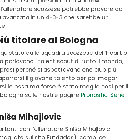
a opposta sarà presidiata da Andrew
va l’allenatore scozzese potrebbe provare ad
iú avanzata in un 4-3-3 che sarebbe un
te.
ú titolare al Bologna
quistato dalla squadra scozzese dell’Heart of
ià parlavano i talent scout di tutto il mondo,
orpresi perché si aspettavano che club piú
parrarsi il giovane talento per poi magari
rsi le ossa ma forse è stato meglio cosí per il
l bologna sulle nostre pagine
Pronostici Serie
iniša Mihajlovic
rtanti con l’allenatore Siniša Mihajlovic
ettagliate sul sito Futdados), complice