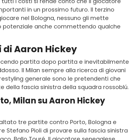
tutti i costi si rende conto che il giocatore
ortanti in un prossimo futuro. Il terzino
iocare nel Bologna, nessuno gli mette
suo potenziale anche commettendo qualche
ni di Aaron Hickey
escendo partita dopo partita e inevitabilmente
dosso. Il Milan sempre alla ricerca di giovani
di restyling generale sono le pretendenti che
e della fascia sinistra della squadra rossoblú.
to, Milan su Aaron Hickey
tato tre partite contro Porto, Bologna e
re Stefano Pioli di provare sulla fascia sinistra
aco, Ballo Touré. Il giocatore senegalese