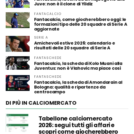
Juve: non è il clone di Yildiz
FANTACALCIO
Fantacalcio, come giocherebbero oggi: le
formazioni tipo delle 20 squadre di Serie A
aggiornate
SERIE A
Amichevoli estive 2026: calendario e
risultati delle 20 squadre di Serie A
FANTASCHEDE
Fantacalcio, la scheda di Kolo Muani alla
Juventus: non è Vlahovic ma piace così
FANTASCHEDE
Fantacalcio, la scheda di Amondarain al
Bologna: qualità e ripartenze da
centrocampo
DI PIÙ IN CALCIOMERCATO
Tabellone calciomercato
2026: segui tutti gli affari e
scopri come giocherebbero