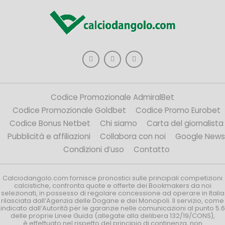
Codice Promozionale AdmiralBet
Codice Promozionale Goldbet
Codice Promo Eurobet
Codice Bonus Netbet
Chi siamo
Carta del giornalista
Pubblicità e affiliazioni
Collabora con noi
Google News
Condizioni d’uso
Contatto
Calciodangolo.com fornisce pronostici sulle principali competizioni
calcistiche, confronta quote e offerte dei Bookmakers da noi
selezionati, in possesso di regolare concessione ad operare in Italia
rilasciata dall’Agenzia delle Dogane e dei Monopoli. Il servizio, come
indicato dall’Autorità per le garanzie nelle comunicazioni al punto 5.6
delle proprie Linee Guida (allegate alla delibera 132/19/CONS),
è effettuato nel rispetto del principio di continenza, non