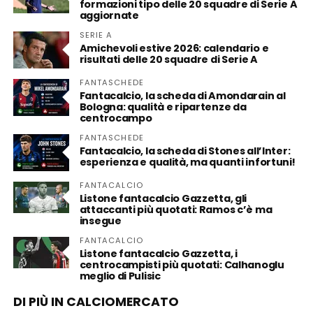
formazioni tipo delle 20 squadre di Serie A
aggiornate
SERIE A
Amichevoli estive 2026: calendario e
risultati delle 20 squadre di Serie A
FANTASCHEDE
Fantacalcio, la scheda di Amondarain al
Bologna: qualità e ripartenze da
centrocampo
FANTASCHEDE
Fantacalcio, la scheda di Stones all’Inter:
esperienza e qualità, ma quanti infortuni!
FANTACALCIO
Listone fantacalcio Gazzetta, gli
attaccanti più quotati: Ramos c’è ma
insegue
FANTACALCIO
Listone fantacalcio Gazzetta, i
centrocampisti più quotati: Calhanoglu
meglio di Pulisic
DI PIÙ IN CALCIOMERCATO