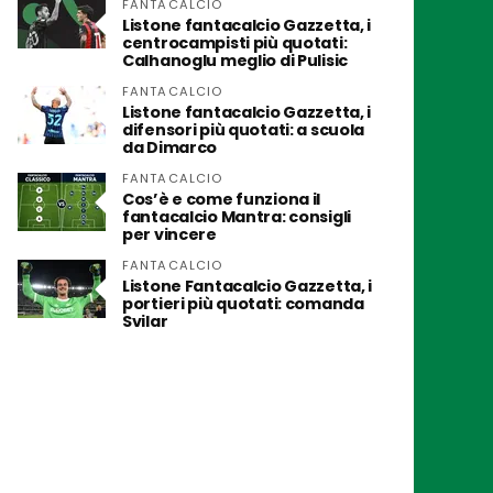
FANTACALCIO
Listone fantacalcio Gazzetta, i
centrocampisti più quotati:
Calhanoglu meglio di Pulisic
FANTACALCIO
Listone fantacalcio Gazzetta, i
difensori più quotati: a scuola
da Dimarco
FANTACALCIO
Cos’è e come funziona il
fantacalcio Mantra: consigli
per vincere
FANTACALCIO
Listone Fantacalcio Gazzetta, i
portieri più quotati: comanda
Svilar