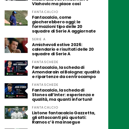
Vlahovic ma piace così
FANTACALCIO
Fantacalcio, come
giocherebbero oggi: le
formazioni tipo delle 20
squadre di Serie A aggiornate
SERIE A
Amichevoli estive 2026:
calendario e risultati delle 20
squadre di Serie A
FANTASCHEDE
Fantacalcio, la scheda di
Amondarain al Bologna: qualità
e ripartenze da centrocampo
FANTASCHEDE
Fantacalcio, la scheda di
Stones all’Inter: esperienza e
qualità, ma quanti infortuni!
FANTACALCIO
Listone fantacalcio Gazzetta,
gli attaccanti più quotati:
Ramos c’è ma insegue