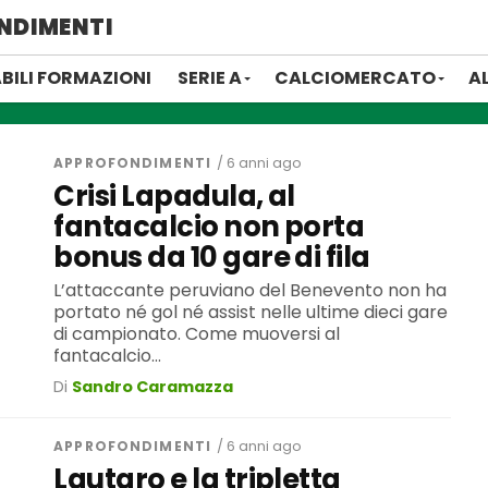
NDIMENTI
BILI FORMAZIONI
SERIE A
CALCIOMERCATO
A
APPROFONDIMENTI
/ 6 anni ago
Crisi Lapadula, al
fantacalcio non porta
bonus da 10 gare di fila
L’attaccante peruviano del Benevento non ha
portato né gol né assist nelle ultime dieci gare
di campionato. Come muoversi al
fantacalcio...
Di
Sandro Caramazza
APPROFONDIMENTI
/ 6 anni ago
Lautaro e la tripletta